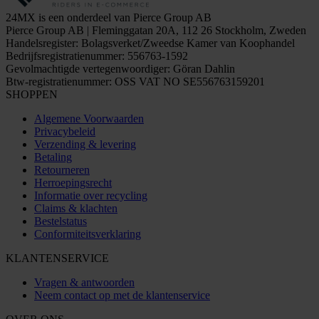
24MX is een onderdeel van Pierce Group AB
Pierce Group AB | Fleminggatan 20A, 112 26 Stockholm, Zweden
Handelsregister: Bolagsverket/Zweedse Kamer van Koophandel
Bedrijfsregistratienummer: 556763-1592
Gevolmachtigde vertegenwoordiger: Göran Dahlin
Btw-registratienummer: OSS VAT NO SE556763159201
SHOPPEN
Algemene Voorwaarden
Privacybeleid
Verzending & levering
Betaling
Retourneren
Herroepingsrecht
Informatie over recycling
Claims & klachten
Bestelstatus
Conformiteitsverklaring
KLANTENSERVICE
Vragen & antwoorden
Neem contact op met de klantenservice