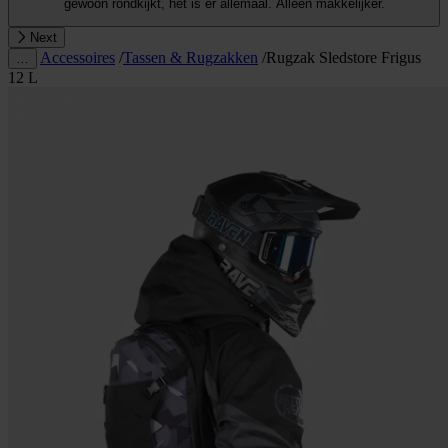
gewoon rondkijkt, het is er allemaal. Alleen makkelijker.
Next
Accessoires
/
Tassen & Rugzakken
/
Rugzak Sledstore Frigus
…
12 L