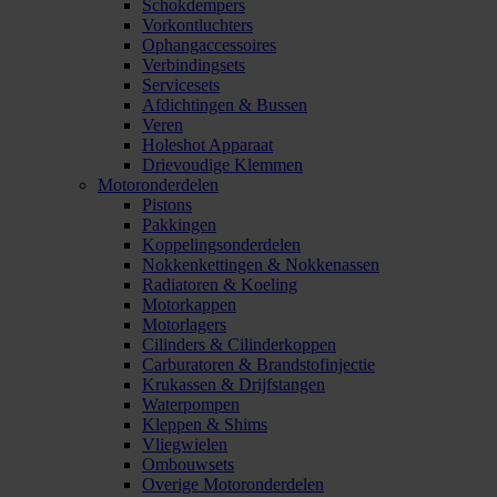
Schokdempers
Vorkontluchters
Ophangaccessoires
Verbindingsets
Servicesets
Afdichtingen & Bussen
Veren
Holeshot Apparaat
Drievoudige Klemmen
Motoronderdelen
Pistons
Pakkingen
Koppelingsonderdelen
Nokkenkettingen & Nokkenassen
Radiatoren & Koeling
Motorkappen
Motorlagers
Cilinders & Cilinderkoppen
Carburatoren & Brandstofinjectie
Krukassen & Drijfstangen
Waterpompen
Kleppen & Shims
Vliegwielen
Ombouwsets
Overige Motoronderdelen