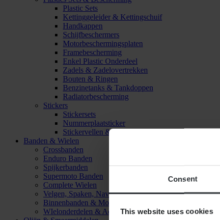
Plastic Sets
Kettinggeleider & Kettingschuif
Handkappen
Schijfbeschermers
Motorbeschermingsplaten
Framebescherming
Enkel Plastic Onderdeel
Zadels & Zadelovertrekken
Bouten & Ringen
Benzinetanks & Tankdoppen
Radiatorbescherming
Stickers
Stickersets
Nummerplaatsticker
Stickervellen & Stickers
Banden & Wielen
Crossbanden
Enduro Banden
Spijkerbanden
Supermoto Banden
Consent
Complete Wielen
Velgen, Spaken, Naven & Lagers
Binnenbanden & Mousses
This website uses cookies
WIelonderdelen & Accessoires