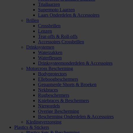
Triallaarzen
Supermoto Laarzen
Laars Onderdelen & Accessoires
Brillen
Crossbrillen
Lenzen
Tear-offs & Roll-offs
Accessoires Crossbrillen
Drinksystemen
Waterzakken
Waterflessen
Drinksysteemonderdelen & Accessoires
Motorcross Bescherming
Bodyprotectors
Elleboogbeschermers
Gepantserde Shorts & Broeken
Nekbraces
Rugbeschermers
Kniebraces & Beschermers
Niergordels
Overige Bescherming
Bescherming Onderdelen & Accessoires
Kledingverzorging
Plastics & Stickers
Plastics Sets & Bescherming