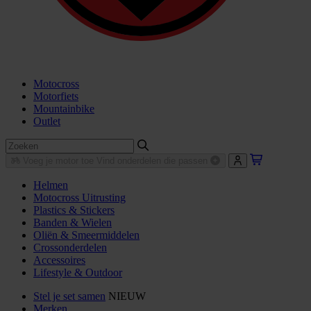
Motocross
Motorfiets
Mountainbike
Outlet
Voeg je motor toe
Vind onderdelen die passen
Helmen
Motocross Uitrusting
Plastics & Stickers
Banden & Wielen
Oliën & Smeermiddelen
Crossonderdelen
Accessoires
Lifestyle & Outdoor
Stel je set samen
NIEUW
Merken