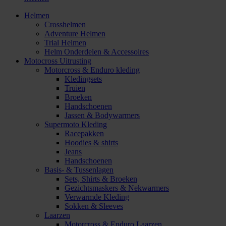
Helmen
Crosshelmen
Adventure Helmen
Trial Helmen
Helm Onderdelen & Accessoires
Motocross Uitrusting
Motorcross & Enduro kleding
Kledingsets
Truien
Broeken
Handschoenen
Jassen & Bodywarmers
Supermoto Kleding
Racepakken
Hoodies & shirts
Jeans
Handschoenen
Basis- & Tussenlagen
Sets, Shirts & Broeken
Gezichtsmaskers & Nekwarmers
Verwarmde Kleding
Sokken & Sleeves
Laarzen
Motorcross & Enduro Laarzen