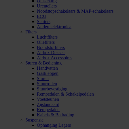
Ontsteking
Urentellers
Noodstopschakelaars & MAP-schakelaars
ECU
Starters
Andere elektronica
Filters
Luchtfilters
Oliefilters
Brandstoffilters
Airbox Deksels
Airbox Accessoires
Sturen & Bediening
Handvatten
Gaskleppen
Sturen
Stuurrollen
Stuurbevestiging
Rempedalen & Schakelpedalen
Voetsteunen
Zijstandaard
Rempedalen
Kabels & Bedrading
Suspensie
Ophanging Lagers