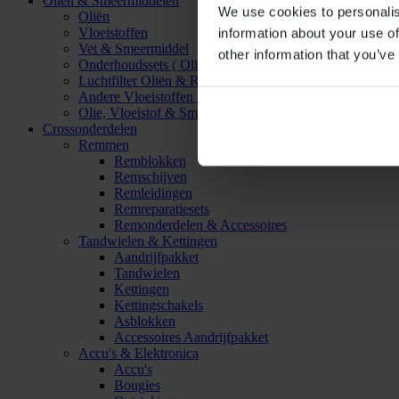
Oliën & Smeermiddelen
We use cookies to personalis
Oliën
Vloeistoffen
information about your use of
Vet & Smeermiddel
other information that you’ve
Onderhoudssets ( Olie & Filter)
Luchtfilter Oliën & Reinigers
Andere Vloeistoffen & Smeermiddelen
Olie, Vloeistof & Smeermiddel Accessoires
Crossonderdelen
Remmen
Remblokken
Remschijven
Remleidingen
Remreparatiesets
Remonderdelen & Accessoires
Tandwielen & Kettingen
Aandrijfpakket
Tandwielen
Kettingen
Kettingschakels
Asblokken
Accessoires Aandrijfpakket
Accu's & Elektronica
Accu's
Bougies