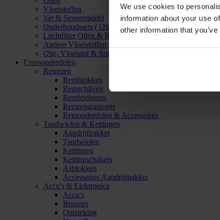
Oliën
We use cookies to personalis
Vloeistoffen
Vet & Smeermiddel
information about your use of
Onderhoudssets ( Olie & Filter)
other information that you’ve
Luchtfilter Oliën & Reinigers
Andere Vloeistoffen & Smeermiddelen
Olie, Vloeistof & Smeermiddel Accessoires
Crossonderdelen
Remmen
Remblokken
Remschijven
Remleidingen
Remreparatiesets
Remonderdelen & Accessoires
Tandwielen & Kettingen
Aandrijfpakket
Tandwielen
Kettingen
Kettingschakels
Asblokken
Accessoires Aandrijfpakket
Accu's & Elektronica
Accu's
Bougies
Ontsteking