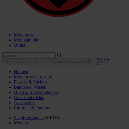
Motocross
Mountainbike
Outlet
Voeg je motor toe
Vind onderdelen die passen
Helmen
Motocross Uitrusting
Plastics & Stickers
Banden & Wielen
Oliën & Smeermiddelen
Crossonderdelen
Accessoires
Lifestyle & Outdoor
Stel je set samen
NIEUW
Merken