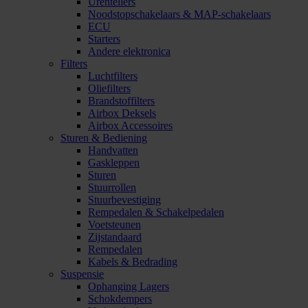
Urentellers
Noodstopschakelaars & MAP-schakelaars
ECU
Starters
Andere elektronica
Filters
Luchtfilters
Oliefilters
Brandstoffilters
Airbox Deksels
Airbox Accessoires
Sturen & Bediening
Handvatten
Gaskleppen
Sturen
Stuurrollen
Stuurbevestiging
Rempedalen & Schakelpedalen
Voetsteunen
Zijstandaard
Rempedalen
Kabels & Bedrading
Suspensie
Ophanging Lagers
Schokdempers