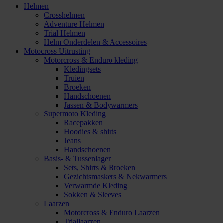
Helmen
Crosshelmen
Adventure Helmen
Trial Helmen
Helm Onderdelen & Accessoires
Motocross Uitrusting
Motorcross & Enduro kleding
Kledingsets
Truien
Broeken
Handschoenen
Jassen & Bodywarmers
Supermoto Kleding
Racepakken
Hoodies & shirts
Jeans
Handschoenen
Basis- & Tussenlagen
Sets, Shirts & Broeken
Gezichtsmaskers & Nekwarmers
Verwarmde Kleding
Sokken & Sleeves
Laarzen
Motorcross & Enduro Laarzen
Triallaarzen