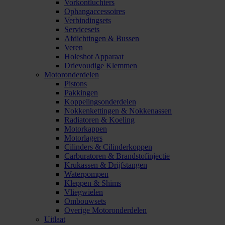
Vorkontluchters
Ophangaccessoires
Verbindingsets
Servicesets
Afdichtingen & Bussen
Veren
Holeshot Apparaat
Drievoudige Klemmen
Motoronderdelen
Pistons
Pakkingen
Koppelingsonderdelen
Nokkenkettingen & Nokkenassen
Radiatoren & Koeling
Motorkappen
Motorlagers
Cilinders & Cilinderkoppen
Carburatoren & Brandstofinjectie
Krukassen & Drijfstangen
Waterpompen
Kleppen & Shims
Vliegwielen
Ombouwsets
Overige Motoronderdelen
Uitlaat