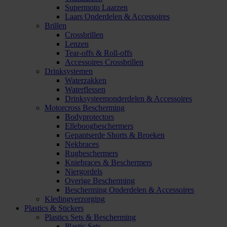
Supermoto Laarzen
Laars Onderdelen & Accessoires
Brillen
Crossbrillen
Lenzen
Tear-offs & Roll-offs
Accessoires Crossbrillen
Drinksystemen
Waterzakken
Waterflessen
Drinksysteemonderdelen & Accessoires
Motorcross Bescherming
Bodyprotectors
Elleboogbeschermers
Gepantserde Shorts & Broeken
Nekbraces
Rugbeschermers
Kniebraces & Beschermers
Niergordels
Overige Bescherming
Bescherming Onderdelen & Accessoires
Kledingverzorging
Plastics & Stickers
Plastics Sets & Bescherming
Plastic Sets