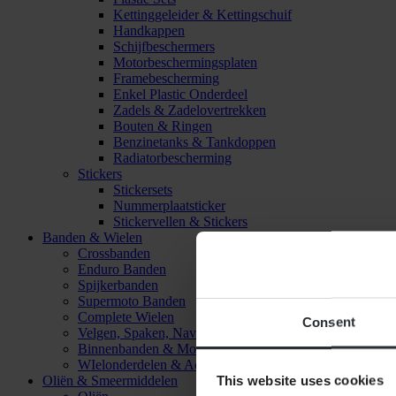
Kettinggeleider & Kettingschuif
Handkappen
Schijfbeschermers
Motorbeschermingsplaten
Framebescherming
Enkel Plastic Onderdeel
Zadels & Zadelovertrekken
Bouten & Ringen
Benzinetanks & Tankdoppen
Radiatorbescherming
Stickers
Stickersets
Nummerplaatsticker
Stickervellen & Stickers
Banden & Wielen
Crossbanden
Enduro Banden
Spijkerbanden
Supermoto Banden
Complete Wielen
Consent
Velgen, Spaken, Naven & Lagers
Binnenbanden & Mousses
WIelonderdelen & Accessoires
This website uses cookies
Oliën & Smeermiddelen