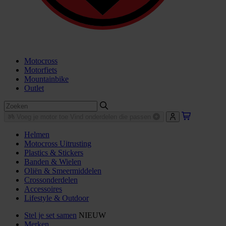
Motocross
Motorfiets
Mountainbike
Outlet
Voeg je motor toe
Vind onderdelen die passen
Helmen
Motocross Uitrusting
Plastics & Stickers
Banden & Wielen
Oliën & Smeermiddelen
Crossonderdelen
Accessoires
Lifestyle & Outdoor
Stel je set samen
NIEUW
Merken