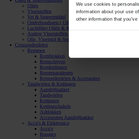
Oliën & Smeermiddelen
We use cookies to personalis
Oliën
Vloeistoffen
information about your use of
Vet & Smeermiddel
other information that you’ve
Onderhoudssets ( Olie & Filter)
Luchtfilter Oliën & Reinigers
Andere Vloeistoffen & Smeermiddelen
Olie, Vloeistof & Smeermiddel Accessoires
Crossonderdelen
Remmen
Remblokken
Remschijven
Remleidingen
Remreparatiesets
Remonderdelen & Accessoires
Tandwielen & Kettingen
Aandrijfpakket
Tandwielen
Kettingen
Kettingschakels
Asblokken
Accessoires Aandrijfpakket
Accu's & Elektronica
Accu's
Bougies