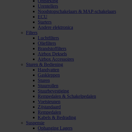
Ontsteking
Urentellers
Noodstopschakelaars & MAP-schakelaars
ECU
Starters
Andere elektronica
Filters
Luchtfilters
Oliefilters
Brandstoffilters
Airbox Deksels
Airbox Accessoires
Sturen & Bediening
Handvatten
Gaskleppen
Sturen
Stuurrollen
Stuurbevestiging
Rempedalen & Schakelpedalen
Voetsteunen
Zijstandaard
Rempedalen
Kabels & Bedrading
Suspensie
Ophanging Lagers