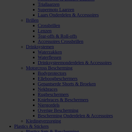
Triallaarzen
Supermoto Laarzen
Laars Onderdelen & Accessoires
Brillen
Crossbrillen
Lenzen
Tear-offs & Roll-offs
Accessoires Crossbrillen
Drinksystemen
Waterzakken
Waterflessen
Drinksysteemonderdelen & Accessoires
Motorcross Bescherming
Bodyprotectors
Elleboogbeschermers
Gepantserde Shorts & Broeken
Nekbraces
Rugbeschermers
Kniebraces & Beschermers
Niergordels
Overige Bescherming
Bescherming Onderdelen & Accessoires
Kledingverzorging
Plastics & Stickers
Plastics Sets & Bescherming