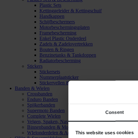
Plastic Sets
Kettinggeleider & Kettingschuif
Handkappen
Schijfbeschermers
Motorbeschermingsplaten
Framebescherming
Enkel Plastic Onderdeel
Zadels & Zadelovertrekken
Bouten & Ringen
Benzinetanks & Tankdoppen
Radiatorbescherming
Stickers
Stickersets
Nummerplaatsticker
Stickervellen & Stickers
Banden & Wielen
Crossbanden
Enduro Banden
Spijkerbanden
Supermoto Banden
Consent
Complete Wielen
Velgen, Spaken, Naven & Lagers
Binnenbanden & Mousses
This website uses cookies
WIelonderdelen & Accessoires