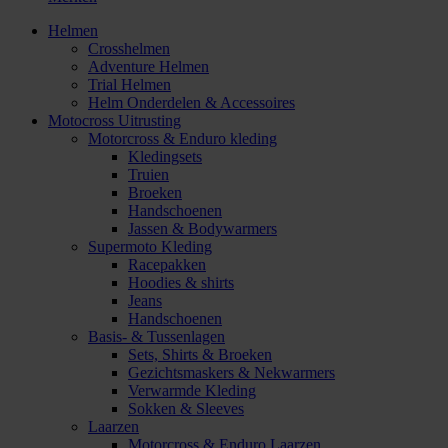
Helmen
Crosshelmen
Adventure Helmen
Trial Helmen
Helm Onderdelen & Accessoires
Motocross Uitrusting
Motorcross & Enduro kleding
Kledingsets
Truien
Broeken
Handschoenen
Jassen & Bodywarmers
Supermoto Kleding
Racepakken
Hoodies & shirts
Jeans
Handschoenen
Basis- & Tussenlagen
Sets, Shirts & Broeken
Gezichtsmaskers & Nekwarmers
Verwarmde Kleding
Sokken & Sleeves
Laarzen
Motorcross & Enduro Laarzen