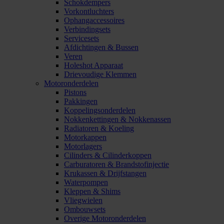
Schokdempers
Vorkontluchters
Ophangaccessoires
Verbindingsets
Servicesets
Afdichtingen & Bussen
Veren
Holeshot Apparaat
Drievoudige Klemmen
Motoronderdelen
Pistons
Pakkingen
Koppelingsonderdelen
Nokkenkettingen & Nokkenassen
Radiatoren & Koeling
Motorkappen
Motorlagers
Cilinders & Cilinderkoppen
Carburatoren & Brandstofinjectie
Krukassen & Drijfstangen
Waterpompen
Kleppen & Shims
Vliegwielen
Ombouwsets
Overige Motoronderdelen