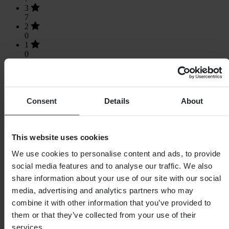
3
7
2
0
1
0
Consent
Details
About
Laden...
SHOPPEN
This website uses cookies
Algemene Voorwaarden
We use cookies to personalise content and ads, to provide
Privacybeleid
social media features and to analyse our traffic. We also
Verzending & levering
share information about your use of our site with our social
Betaling
Retourneren
media, advertising and analytics partners who may
Herroepingsrecht
combine it with other information that you’ve provided to
Informatie over recycling
them or that they’ve collected from your use of their
Claims & klachten
Bestelstatus
services.