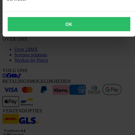
Conformiteitsverklaring
KLANTENSERVICE
Vragen & antwoorden
OK
Neem contact op met de klantenservice
OVER ONS
Over 24MX
Investor relations
Werken bij Pierce
VOLG ONS
BETALINGSMOGELIJKHEDEN
VERZENDOPTIES