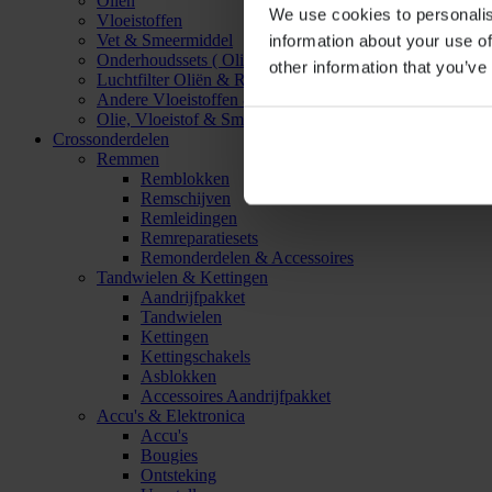
Oliën
We use cookies to personalis
Vloeistoffen
Vet & Smeermiddel
information about your use of
Onderhoudssets ( Olie & Filter)
other information that you’ve
Luchtfilter Oliën & Reinigers
Andere Vloeistoffen & Smeermiddelen
Olie, Vloeistof & Smeermiddel Accessoires
Crossonderdelen
Remmen
Remblokken
Remschijven
Remleidingen
Remreparatiesets
Remonderdelen & Accessoires
Tandwielen & Kettingen
Aandrijfpakket
Tandwielen
Kettingen
Kettingschakels
Asblokken
Accessoires Aandrijfpakket
Accu's & Elektronica
Accu's
Bougies
Ontsteking