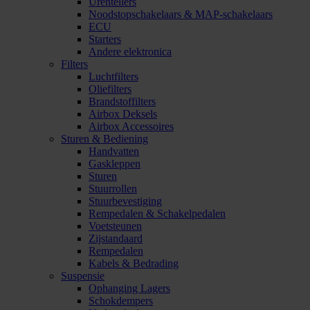
Urentellers
Noodstopschakelaars & MAP-schakelaars
ECU
Starters
Andere elektronica
Filters
Luchtfilters
Oliefilters
Brandstoffilters
Airbox Deksels
Airbox Accessoires
Sturen & Bediening
Handvatten
Gaskleppen
Sturen
Stuurrollen
Stuurbevestiging
Rempedalen & Schakelpedalen
Voetsteunen
Zijstandaard
Rempedalen
Kabels & Bedrading
Suspensie
Ophanging Lagers
Schokdempers