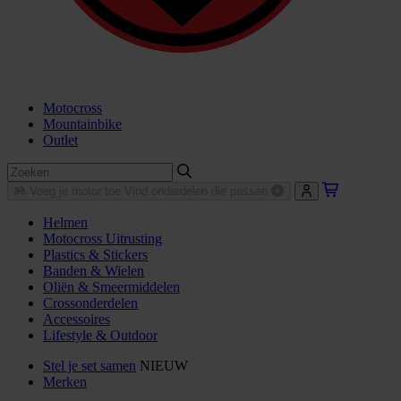
Motocross
Mountainbike
Outlet
Voeg je motor toe
Vind onderdelen die passen
Helmen
Motocross Uitrusting
Plastics & Stickers
Banden & Wielen
Oliën & Smeermiddelen
Crossonderdelen
Accessoires
Lifestyle & Outdoor
Stel je set samen
NIEUW
Merken