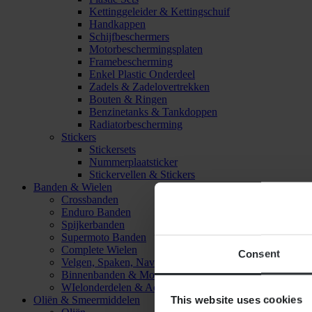
Kettinggeleider & Kettingschuif
Handkappen
Schijfbeschermers
Motorbeschermingsplaten
Framebescherming
Enkel Plastic Onderdeel
Zadels & Zadelovertrekken
Bouten & Ringen
Benzinetanks & Tankdoppen
Radiatorbescherming
Stickers
Stickersets
Nummerplaatsticker
Stickervellen & Stickers
Banden & Wielen
Crossbanden
Enduro Banden
Spijkerbanden
Supermoto Banden
Complete Wielen
Consent
Velgen, Spaken, Naven & Lagers
Binnenbanden & Mousses
WIelonderdelen & Accessoires
This website uses cookies
Oliën & Smeermiddelen