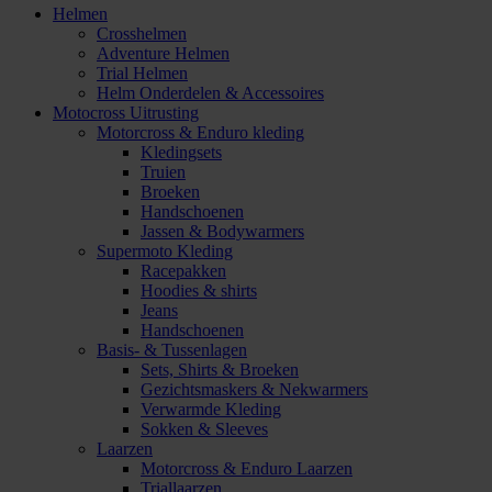
Helmen
Crosshelmen
Adventure Helmen
Trial Helmen
Helm Onderdelen & Accessoires
Motocross Uitrusting
Motorcross & Enduro kleding
Kledingsets
Truien
Broeken
Handschoenen
Jassen & Bodywarmers
Supermoto Kleding
Racepakken
Hoodies & shirts
Jeans
Handschoenen
Basis- & Tussenlagen
Sets, Shirts & Broeken
Gezichtsmaskers & Nekwarmers
Verwarmde Kleding
Sokken & Sleeves
Laarzen
Motorcross & Enduro Laarzen
Triallaarzen