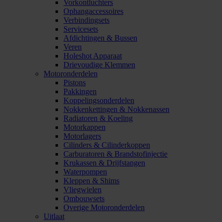
Vorkontluchters
Ophangaccessoires
Verbindingsets
Servicesets
Afdichtingen & Bussen
Veren
Holeshot Apparaat
Drievoudige Klemmen
Motoronderdelen
Pistons
Pakkingen
Koppelingsonderdelen
Nokkenkettingen & Nokkenassen
Radiatoren & Koeling
Motorkappen
Motorlagers
Cilinders & Cilinderkoppen
Carburatoren & Brandstofinjectie
Krukassen & Drijfstangen
Waterpompen
Kleppen & Shims
Vliegwielen
Ombouwsets
Overige Motoronderdelen
Uitlaat