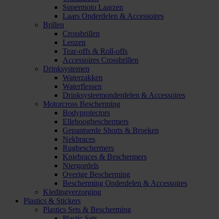
Supermoto Laarzen
Laars Onderdelen & Accessoires
Brillen
Crossbrillen
Lenzen
Tear-offs & Roll-offs
Accessoires Crossbrillen
Drinksystemen
Waterzakken
Waterflessen
Drinksysteemonderdelen & Accessoires
Motorcross Bescherming
Bodyprotectors
Elleboogbeschermers
Gepantserde Shorts & Broeken
Nekbraces
Rugbeschermers
Kniebraces & Beschermers
Niergordels
Overige Bescherming
Bescherming Onderdelen & Accessoires
Kledingverzorging
Plastics & Stickers
Plastics Sets & Bescherming
Plastic Sets