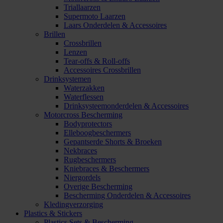
Triallaarzen
Supermoto Laarzen
Laars Onderdelen & Accessoires
Brillen
Crossbrillen
Lenzen
Tear-offs & Roll-offs
Accessoires Crossbrillen
Drinksystemen
Waterzakken
Waterflessen
Drinksysteemonderdelen & Accessoires
Motorcross Bescherming
Bodyprotectors
Elleboogbeschermers
Gepantserde Shorts & Broeken
Nekbraces
Rugbeschermers
Kniebraces & Beschermers
Niergordels
Overige Bescherming
Bescherming Onderdelen & Accessoires
Kledingverzorging
Plastics & Stickers
Plastics Sets & Bescherming