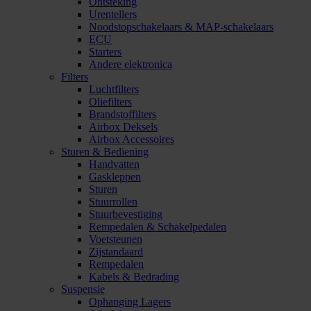
Ontsteking
Urentellers
Noodstopschakelaars & MAP-schakelaars
ECU
Starters
Andere elektronica
Filters
Luchtfilters
Oliefilters
Brandstoffilters
Airbox Deksels
Airbox Accessoires
Sturen & Bediening
Handvatten
Gaskleppen
Sturen
Stuurrollen
Stuurbevestiging
Rempedalen & Schakelpedalen
Voetsteunen
Zijstandaard
Rempedalen
Kabels & Bedrading
Suspensie
Ophanging Lagers