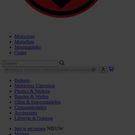
Motocross
Motorfiets
Mountainbike
Outlet
Voeg je motor toe
Vind onderdelen die passen
Helmen
Motocross Uitrusting
Plastics & Stickers
Banden & Wielen
Oliën & Smeermiddelen
Crossonderdelen
Accessoires
Lifestyle & Outdoor
Stel je set samen
NIEUW
Merken