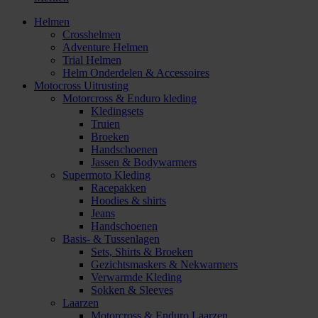
Helmen
Crosshelmen
Adventure Helmen
Trial Helmen
Helm Onderdelen & Accessoires
Motocross Uitrusting
Motorcross & Enduro kleding
Kledingsets
Truien
Broeken
Handschoenen
Jassen & Bodywarmers
Supermoto Kleding
Racepakken
Hoodies & shirts
Jeans
Handschoenen
Basis- & Tussenlagen
Sets, Shirts & Broeken
Gezichtsmaskers & Nekwarmers
Verwarmde Kleding
Sokken & Sleeves
Laarzen
Motorcross & Enduro Laarzen