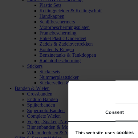
Plastic Sets
Kettinggeleider & Kettingschuif
Handkappen
Schijfbeschermers
Motorbeschermingsplaten
Framebescherming
Enkel Plastic Onderdeel
Zadels & Zadelovertrekken
Bouten & Ringen
Benzinetanks & Tankdoppen
Radiatorbescherming
Stickers
Stickersets
Nummerplaatsticker
Stickervellen & Stickers
Banden & Wielen
Crossbanden
Enduro Banden
Spijkerbanden
Supermoto Banden
Consent
Complete Wielen
Velgen, Spaken, Naven & Lagers
Binnenbanden & Mousses
This website uses cookies
WIelonderdelen & Accessoires