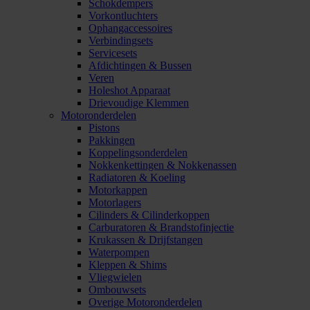
Schokdempers
Vorkontluchters
Ophangaccessoires
Verbindingsets
Servicesets
Afdichtingen & Bussen
Veren
Holeshot Apparaat
Drievoudige Klemmen
Motoronderdelen
Pistons
Pakkingen
Koppelingsonderdelen
Nokkenkettingen & Nokkenassen
Radiatoren & Koeling
Motorkappen
Motorlagers
Cilinders & Cilinderkoppen
Carburatoren & Brandstofinjectie
Krukassen & Drijfstangen
Waterpompen
Kleppen & Shims
Vliegwielen
Ombouwsets
Overige Motoronderdelen