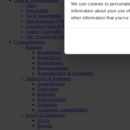
Oliën & Smeermiddelen
We use cookies to personalis
Oliën
Vloeistoffen
information about your use of
Vet & Smeermiddel
other information that you’ve
Onderhoudssets ( Olie & Filter)
Luchtfilter Oliën & Reinigers
Andere Vloeistoffen & Smeermiddelen
Olie, Vloeistof & Smeermiddel Accessoires
Crossonderdelen
Remmen
Remblokken
Remschijven
Remleidingen
Remreparatiesets
Remonderdelen & Accessoires
Tandwielen & Kettingen
Aandrijfpakket
Tandwielen
Kettingen
Kettingschakels
Asblokken
Accessoires Aandrijfpakket
Accu's & Elektronica
Accu's
Bougies