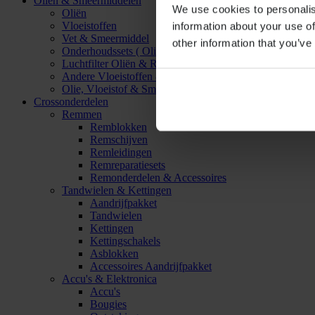
Oliën & Smeermiddelen
We use cookies to personalis
Oliën
Vloeistoffen
information about your use of
Vet & Smeermiddel
other information that you’ve
Onderhoudssets ( Olie & Filter)
Luchtfilter Oliën & Reinigers
Andere Vloeistoffen & Smeermiddelen
Olie, Vloeistof & Smeermiddel Accessoires
Crossonderdelen
Remmen
Remblokken
Remschijven
Remleidingen
Remreparatiesets
Remonderdelen & Accessoires
Tandwielen & Kettingen
Aandrijfpakket
Tandwielen
Kettingen
Kettingschakels
Asblokken
Accessoires Aandrijfpakket
Accu's & Elektronica
Accu's
Bougies