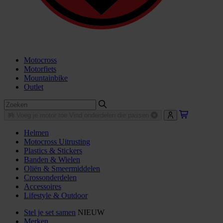
Motocross
Motorfiets
Mountainbike
Outlet
Voeg je motor toe
Vind onderdelen die passen
Helmen
Motocross Uitrusting
Plastics & Stickers
Banden & Wielen
Oliën & Smeermiddelen
Crossonderdelen
Accessoires
Lifestyle & Outdoor
Stel je set samen
NIEUW
Merken