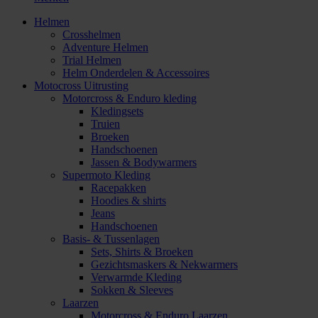
Helmen
Crosshelmen
Adventure Helmen
Trial Helmen
Helm Onderdelen & Accessoires
Motocross Uitrusting
Motorcross & Enduro kleding
Kledingsets
Truien
Broeken
Handschoenen
Jassen & Bodywarmers
Supermoto Kleding
Racepakken
Hoodies & shirts
Jeans
Handschoenen
Basis- & Tussenlagen
Sets, Shirts & Broeken
Gezichtsmaskers & Nekwarmers
Verwarmde Kleding
Sokken & Sleeves
Laarzen
Motorcross & Enduro Laarzen