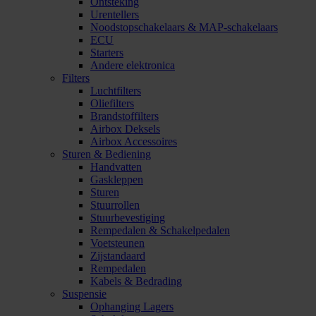
Ontsteking
Urentellers
Noodstopschakelaars & MAP-schakelaars
ECU
Starters
Andere elektronica
Filters
Luchtfilters
Oliefilters
Brandstoffilters
Airbox Deksels
Airbox Accessoires
Sturen & Bediening
Handvatten
Gaskleppen
Sturen
Stuurrollen
Stuurbevestiging
Rempedalen & Schakelpedalen
Voetsteunen
Zijstandaard
Rempedalen
Kabels & Bedrading
Suspensie
Ophanging Lagers