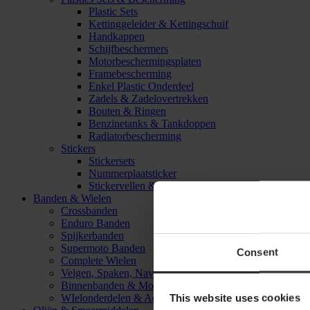
Plastic Sets
Kettinggeleider & Kettingschuif
Handkappen
Schijfbeschermers
Motorbeschermingsplaten
Framebescherming
Enkel Plastic Onderdeel
Zadels & Zadelovertrekken
Bouten & Ringen
Benzinetanks & Tankdoppen
Radiatorbescherming
Stickers
Stickersets
Nummerplaatsticker
Stickervellen & Stickers
Banden & Wielen
Crossbanden
Enduro Banden
Spijkerbanden
Supermoto Banden
Consent
Complete Wielen
Velgen, Spaken, Naven & Lagers
Binnenbanden & Mousses
This website uses cookies
WIelonderdelen & Accessoires