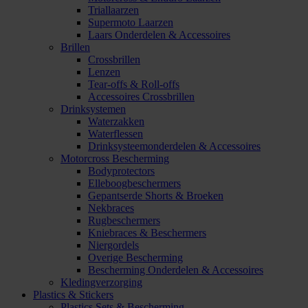
Triallaarzen
Supermoto Laarzen
Laars Onderdelen & Accessoires
Brillen
Crossbrillen
Lenzen
Tear-offs & Roll-offs
Accessoires Crossbrillen
Drinksystemen
Waterzakken
Waterflessen
Drinksysteemonderdelen & Accessoires
Motorcross Bescherming
Bodyprotectors
Elleboogbeschermers
Gepantserde Shorts & Broeken
Nekbraces
Rugbeschermers
Kniebraces & Beschermers
Niergordels
Overige Bescherming
Bescherming Onderdelen & Accessoires
Kledingverzorging
Plastics & Stickers
Plastics Sets & Bescherming