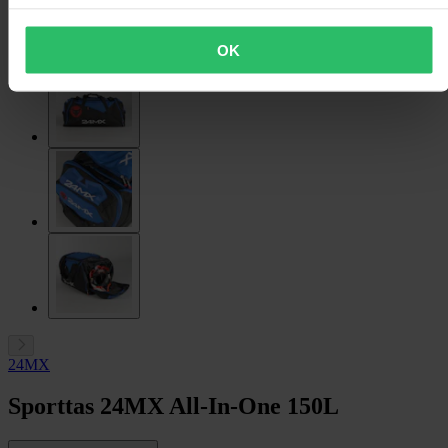
OK
24MX
Sporttas 24MX All-In-One 150L