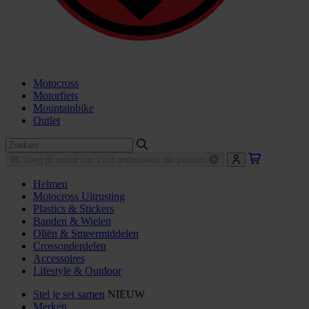
Motocross
Motorfiets
Mountainbike
Outlet
Voeg je motor toe
Vind onderdelen die passen
Helmen
Motocross Uitrusting
Plastics & Stickers
Banden & Wielen
Oliën & Smeermiddelen
Crossonderdelen
Accessoires
Lifestyle & Outdoor
Stel je set samen
NIEUW
Merken