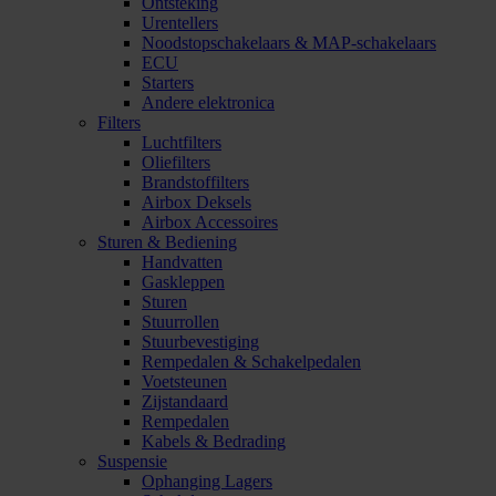
Ontsteking
Urentellers
Noodstopschakelaars & MAP-schakelaars
ECU
Starters
Andere elektronica
Filters
Luchtfilters
Oliefilters
Brandstoffilters
Airbox Deksels
Airbox Accessoires
Sturen & Bediening
Handvatten
Gaskleppen
Sturen
Stuurrollen
Stuurbevestiging
Rempedalen & Schakelpedalen
Voetsteunen
Zijstandaard
Rempedalen
Kabels & Bedrading
Suspensie
Ophanging Lagers