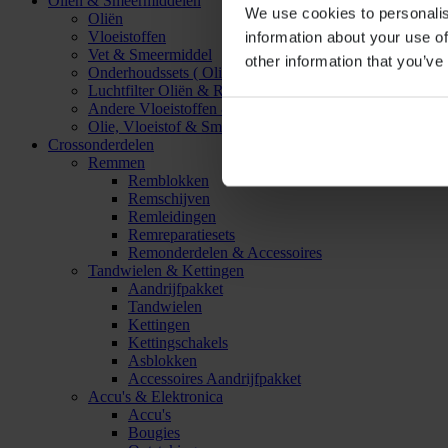
Oliën & Smeermiddelen
We use cookies to personalis
Oliën
Vloeistoffen
information about your use of
Vet & Smeermiddel
other information that you’ve
Onderhoudssets ( Olie & Filter)
Luchtfilter Oliën & Reinigers
Andere Vloeistoffen & Smeermiddelen
Olie, Vloeistof & Smeermiddel Accessoires
Crossonderdelen
Remmen
Remblokken
Remschijven
Remleidingen
Remreparatiesets
Remonderdelen & Accessoires
Tandwielen & Kettingen
Aandrijfpakket
Tandwielen
Kettingen
Kettingschakels
Asblokken
Accessoires Aandrijfpakket
Accu's & Elektronica
Accu's
Bougies