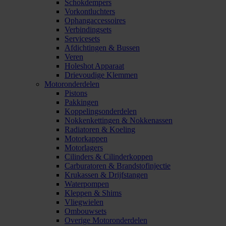
Schokdempers
Vorkontluchters
Ophangaccessoires
Verbindingsets
Servicesets
Afdichtingen & Bussen
Veren
Holeshot Apparaat
Drievoudige Klemmen
Motoronderdelen
Pistons
Pakkingen
Koppelingsonderdelen
Nokkenkettingen & Nokkenassen
Radiatoren & Koeling
Motorkappen
Motorlagers
Cilinders & Cilinderkoppen
Carburatoren & Brandstofinjectie
Krukassen & Drijfstangen
Waterpompen
Kleppen & Shims
Vliegwielen
Ombouwsets
Overige Motoronderdelen