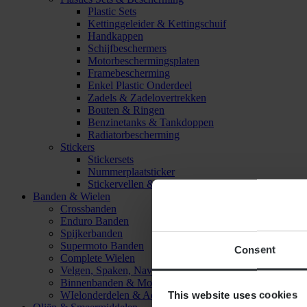
Plastic Sets
Kettinggeleider & Kettingschuif
Handkappen
Schijfbeschermers
Motorbeschermingsplaten
Framebescherming
Enkel Plastic Onderdeel
Zadels & Zadelovertrekken
Bouten & Ringen
Benzinetanks & Tankdoppen
Radiatorbescherming
Stickers
Stickersets
Nummerplaatsticker
Stickervellen & Stickers
Banden & Wielen
Crossbanden
Enduro Banden
Spijkerbanden
Supermoto Banden
Consent
Complete Wielen
Velgen, Spaken, Naven & Lagers
Binnenbanden & Mousses
This website uses cookies
WIelonderdelen & Accessoires