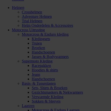
Helmen
Crosshelmen
Adventure Helmen
Trial Helmen
Helm Onderdelen & Accessoires
Motocross Uitrusting
Motorcross & Enduro kleding
Kledingsets
Truien
Broeken
Handschoenen
Jassen & Bodywarmers
Supermoto Kleding
Racepakken
Hoodies & shirts
Jeans
Handschoenen
Basis- & Tussenlagen
Sets, Shirts & Broeken
Gezichtsmaskers & Nekwarmers
Verwarmde Kleding
Sokken & Sleeves
Laarzen
Motorcross & Enduro Laarzen