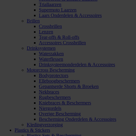
Triallaarzen
Supermoto Laarzen
Laars Onderdelen & Accessoires
Brillen
Crossbrillen
Lenzen
Tear-offs & Roll-offs
Accessoires Crossbrillen
Drinksystemen
Waterzakken
Waterflessen
Drinksysteemonderdelen & Accessoires
Motorcross Bescherming
Bodyprotectors
Elleboogbeschermers
Gepantserde Shorts & Broeken
Nekbraces
Rugbeschermers
Kniebraces & Beschermers
Niergordels
Overige Bescherming
Bescherming Onderdelen & Accessoires
Kledingverzorging
Plastics & Stickers
Plastics Sets & Bescherming