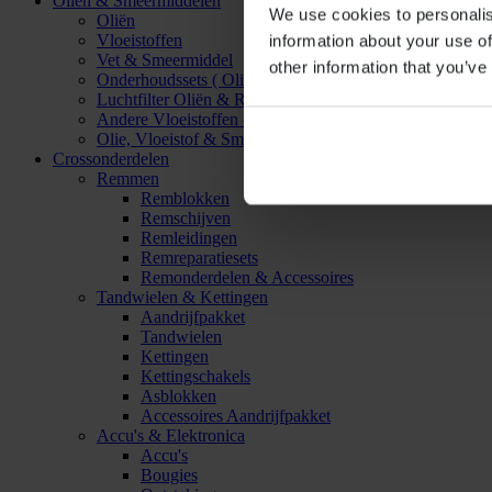
Oliën & Smeermiddelen
We use cookies to personalis
Oliën
Vloeistoffen
information about your use of
Vet & Smeermiddel
other information that you’ve
Onderhoudssets ( Olie & Filter)
Luchtfilter Oliën & Reinigers
Andere Vloeistoffen & Smeermiddelen
Olie, Vloeistof & Smeermiddel Accessoires
Crossonderdelen
Remmen
Remblokken
Remschijven
Remleidingen
Remreparatiesets
Remonderdelen & Accessoires
Tandwielen & Kettingen
Aandrijfpakket
Tandwielen
Kettingen
Kettingschakels
Asblokken
Accessoires Aandrijfpakket
Accu's & Elektronica
Accu's
Bougies