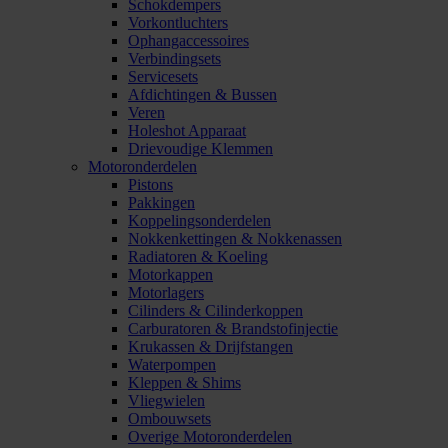
Schokdempers
Vorkontluchters
Ophangaccessoires
Verbindingsets
Servicesets
Afdichtingen & Bussen
Veren
Holeshot Apparaat
Drievoudige Klemmen
Motoronderdelen
Pistons
Pakkingen
Koppelingsonderdelen
Nokkenkettingen & Nokkenassen
Radiatoren & Koeling
Motorkappen
Motorlagers
Cilinders & Cilinderkoppen
Carburatoren & Brandstofinjectie
Krukassen & Drijfstangen
Waterpompen
Kleppen & Shims
Vliegwielen
Ombouwsets
Overige Motoronderdelen