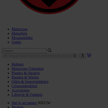
Motocross
Motorfiets
Mountainbike
Outlet
Voeg je motor toe
Vind onderdelen die passen
Helmen
Motocross Uitrusting
Plastics & Stickers
Banden & Wielen
Oliën & Smeermiddelen
Crossonderdelen
Accessoires
Lifestyle & Outdoor
Stel je set samen
NIEUW
Merken