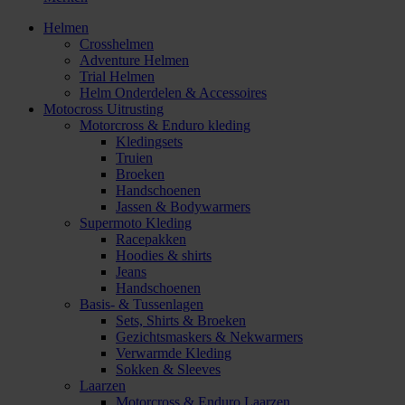
Helmen
Crosshelmen
Adventure Helmen
Trial Helmen
Helm Onderdelen & Accessoires
Motocross Uitrusting
Motorcross & Enduro kleding
Kledingsets
Truien
Broeken
Handschoenen
Jassen & Bodywarmers
Supermoto Kleding
Racepakken
Hoodies & shirts
Jeans
Handschoenen
Basis- & Tussenlagen
Sets, Shirts & Broeken
Gezichtsmaskers & Nekwarmers
Verwarmde Kleding
Sokken & Sleeves
Laarzen
Motorcross & Enduro Laarzen