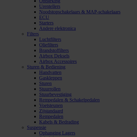
Ontsteking
Urentellers
Noodstopschakelaars & MAP-schakelaars
ECU
Starters
Andere elektronica
Filters
Luchtfilters
Oliefilters
Brandstoffilters
Airbox Deksels
Airbox Accessoires
Sturen & Bediening
Handvatten
Gaskleppen
Sturen
Stuurrollen
Stuurbevestiging
Rempedalen & Schakelpedalen
Voetsteunen
Zijstandaard
Rempedalen
Kabels & Bedrading
Suspensie
Ophanging Lagers