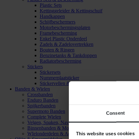
Plastic Sets
Kettinggeleider & Kettingschuif
Handkappen
Schijfbeschermers
Motorbeschermingsplaten
Framebescherming
Enkel Plastic Onderdeel
Zadels & Zadelovertrekken
Bouten & Ringen
Benzinetanks & Tankdoppen
Radiatorbescherming
Stickers
Stickersets
Nummerplaatsticker
Stickervellen & Stickers
Banden & Wielen
Crossbanden
Enduro Banden
Spijkerbanden
Supermoto Banden
Consent
Complete Wielen
Velgen, Spaken, Naven & Lagers
Binnenbanden & Mousses
This website uses cookies
WIelonderdelen & Accessoires