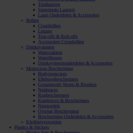
Triallaarzen
Supermoto Laarzen
Laars Onderdelen & Accessoires
Brillen
Crossbrillen
Lenzen
Tear-offs & Roll-offs
Accessoires Crossbrillen
Drinksystemen
Waterzakken
Waterflessen
Drinksysteemonderdelen & Accessoires
Motorcross Bescherming
Bodyprotectors
Elleboogbeschermers
Gepantserde Shorts & Broeken
Nekbraces
Rugbeschermers
Kniebraces & Beschermers
Niergordels
Overige Bescherming
Bescherming Onderdelen & Accessoires
Kledingverzorging
Plastics & Stickers
Plastics Sets & Bescherming