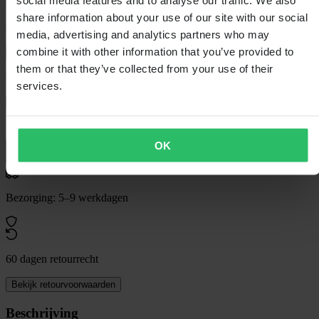
€ 24,99
share information about your use of our site with our social
€ 34,99
Je bespaart € 10,00
media, advertising and analytics partners who may
combine it with other information that you’ve provided to
Laagsteprijsgarantie
them or that they’ve collected from your use of their
Op voorraad
services.
In winkelwagen
OK
Bezorging: 5–9 werkdagen
60 dagen retourrecht
Bekijk retourvoorwaarden
Beschrijving