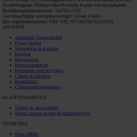
Handelsregister: Bolagsverket/Zweedse Kamer van Koophandel
Bedrijfsregistratienummer: 556763-1592
Gevolmachtigde vertegenwoordiger: Göran Dahlin
Btw-registratienummer: OSS VAT NO SE556763159201
SHOPPEN
Algemene Voorwaarden
Privacybeleid
Verzending & levering
Betaling
Retourneren
Herroepingsrecht
Informatie over recycling
Claims & klachten
Bestelstatus
Conformiteitsverklaring
KLANTENSERVICE
Vragen & antwoorden
Neem contact op met de klantenservice
OVER ONS
Over 24MX