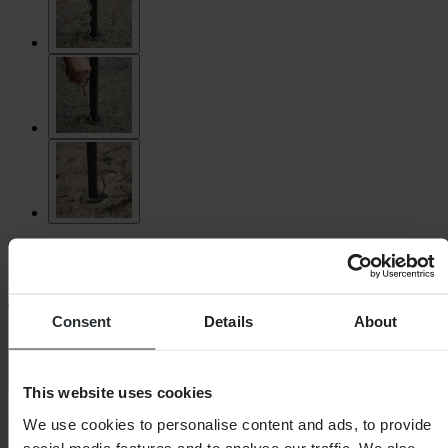
Proworks
Tentankers Proworks 4-Pack
Consent
Details
About
4.7 (234)
This website uses cookies
-29%
We use cookies to personalise content and ads, to provide
social media features and to analyse our traffic. We also