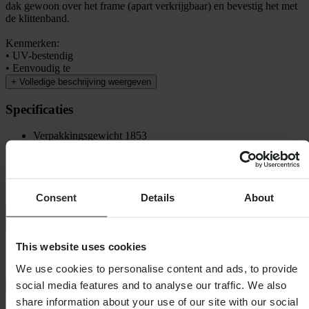
dak gewoon over het frame (apart verkrijgbaar) en bevestig het met
de klittenband.
Kenmerken:
• UV-bestendig
• Eenvoudig te
+
Volledige beschrijving weergeven
Specificaties
Verpakkingsgewicht
1853
Verpakkingslengte
470
SKU-titel
Blue
Hoogte Verpakking
135
Verpakkingsbreedte
370
Consent
Details
About
Verzending & retouren
Veiligheidsinformatie
This website uses cookies
Klantenbeoordelingen (25)
We use cookies to personalise content and ads, to provide
social media features and to analyse our traffic. We also
Toon alleen lokale reviews
share information about your use of our site with our social