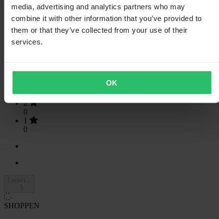
4.8
van de 5
media, advertising and analytics partners who may
combine it with other information that you’ve provided to
them or that they’ve collected from your use of their
Gebaseerd op 25 beoordelingen
services.
5
20
4
5
OK
3
0
2
0
1
0
Laden...
SHOPPEN