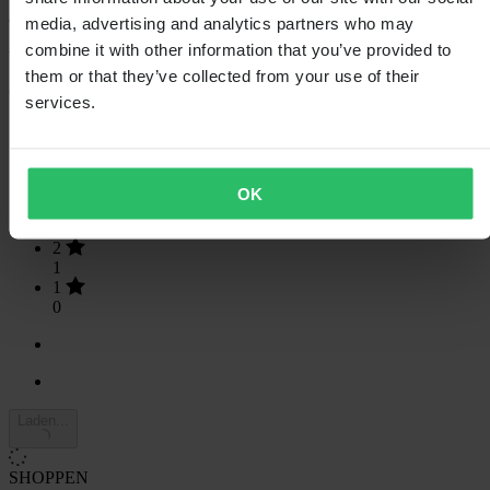
4.69
van de 5
media, advertising and analytics partners who may
combine it with other information that you’ve provided to
them or that they’ve collected from your use of their
Gebaseerd op 62 beoordelingen
services.
5
47
4
12
OK
3
2
2
1
1
0
Laden...
SHOPPEN