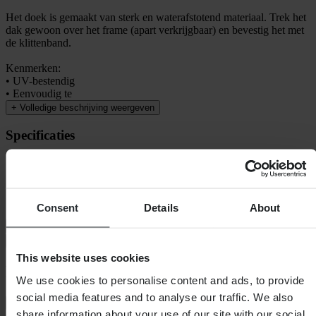
Het doek is gemaakt van sterk en waterafstotend materiaal. Trek het
dak gewoon over het frame (apart verkrijgbaar) en bevestig het met
de klittenband.
Kenmerken:
• UV-bestendig
• Eenvoudig te
+
Volledige beschrijving weergeven
Specificaties
Verpakkingsgewicht
1789
Verpakkingslengte
435
Hoogte Verpakking
75
Verpakkingsbreedte
315
Consent
Details
About
Verzending & retouren
Veiligheidsinformatie
This website uses cookies
Klantenbeoordelingen (62)
We use cookies to personalise content and ads, to provide
social media features and to analyse our traffic. We also
Toon alleen lokale reviews
share information about your use of our site with our social