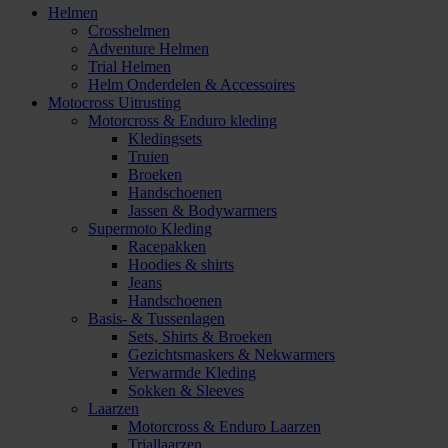
Helmen
Crosshelmen
Adventure Helmen
Trial Helmen
Helm Onderdelen & Accessoires
Motocross Uitrusting
Motorcross & Enduro kleding
Kledingsets
Truien
Broeken
Handschoenen
Jassen & Bodywarmers
Supermoto Kleding
Racepakken
Hoodies & shirts
Jeans
Handschoenen
Basis- & Tussenlagen
Sets, Shirts & Broeken
Gezichtsmaskers & Nekwarmers
Verwarmde Kleding
Sokken & Sleeves
Laarzen
Motorcross & Enduro Laarzen
Triallaarzen