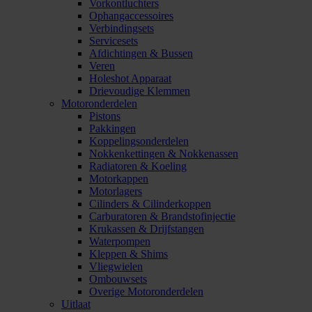
Vorkontluchters
Ophangaccessoires
Verbindingsets
Servicesets
Afdichtingen & Bussen
Veren
Holeshot Apparaat
Drievoudige Klemmen
Motoronderdelen
Pistons
Pakkingen
Koppelingsonderdelen
Nokkenkettingen & Nokkenassen
Radiatoren & Koeling
Motorkappen
Motorlagers
Cilinders & Cilinderkoppen
Carburatoren & Brandstofinjectie
Krukassen & Drijfstangen
Waterpompen
Kleppen & Shims
Vliegwielen
Ombouwsets
Overige Motoronderdelen
Uitlaat