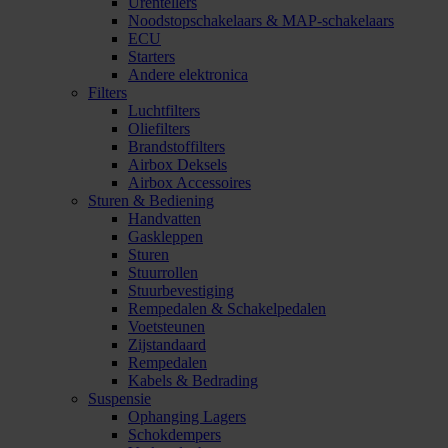
Urentellers
Noodstopschakelaars & MAP-schakelaars
ECU
Starters
Andere elektronica
Filters
Luchtfilters
Oliefilters
Brandstoffilters
Airbox Deksels
Airbox Accessoires
Sturen & Bediening
Handvatten
Gaskleppen
Sturen
Stuurrollen
Stuurbevestiging
Rempedalen & Schakelpedalen
Voetsteunen
Zijstandaard
Rempedalen
Kabels & Bedrading
Suspensie
Ophanging Lagers
Schokdempers