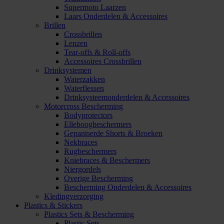
Supermoto Laarzen
Laars Onderdelen & Accessoires
Brillen
Crossbrillen
Lenzen
Tear-offs & Roll-offs
Accessoires Crossbrillen
Drinksystemen
Waterzakken
Waterflessen
Drinksysteemonderdelen & Accessoires
Motorcross Bescherming
Bodyprotectors
Elleboogbeschermers
Gepantserde Shorts & Broeken
Nekbraces
Rugbeschermers
Kniebraces & Beschermers
Niergordels
Overige Bescherming
Bescherming Onderdelen & Accessoires
Kledingverzorging
Plastics & Stickers
Plastics Sets & Bescherming
Plastic Sets