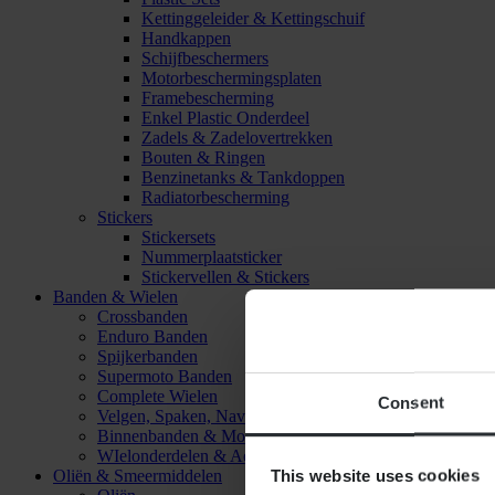
Kettinggeleider & Kettingschuif
Handkappen
Schijfbeschermers
Motorbeschermingsplaten
Framebescherming
Enkel Plastic Onderdeel
Zadels & Zadelovertrekken
Bouten & Ringen
Benzinetanks & Tankdoppen
Radiatorbescherming
Stickers
Stickersets
Nummerplaatsticker
Stickervellen & Stickers
Banden & Wielen
Crossbanden
Enduro Banden
Spijkerbanden
Supermoto Banden
Complete Wielen
Consent
Velgen, Spaken, Naven & Lagers
Binnenbanden & Mousses
WIelonderdelen & Accessoires
This website uses cookies
Oliën & Smeermiddelen