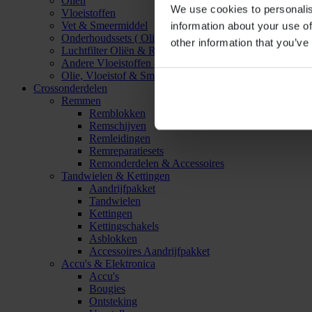
Oliën
We use cookies to personalis
Vloeistoffen
Vet & Smeermiddel
information about your use of
Onderhoudssets ( Olie & Filter)
other information that you’ve
Luchtfilter Oliën & Reinigers
Andere Vloeistoffen & Smeermiddelen
Olie, Vloeistof & Smeermiddel Accessoires
Crossonderdelen
Remmen
Remblokken
Remschijven
Remleidingen
Remreparatiesets
Remonderdelen & Accessoires
Tandwielen & Kettingen
Aandrijfpakket
Tandwielen
Kettingen
Kettingschakels
Asblokken
Accessoires Aandrijfpakket
Accu's & Elektronica
Accu's
Bougies
Ontsteking