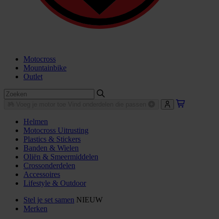
Motocross
Mountainbike
Outlet
Voeg je motor toe
Vind onderdelen die passen
Helmen
Motocross Uitrusting
Plastics & Stickers
Banden & Wielen
Oliën & Smeermiddelen
Crossonderdelen
Accessoires
Lifestyle & Outdoor
Stel je set samen
NIEUW
Merken