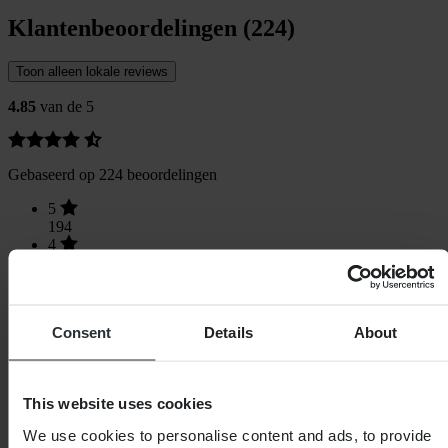
Klantenbeoordelingen (224)
Toon alleen lokale reviews
4.85
van de 5
Gebaseerd op 224 beoordelingen
5
194
4
26
3
4
2
Consent
Details
About
0
1
0
This website uses cookies
We use cookies to personalise content and ads, to provide