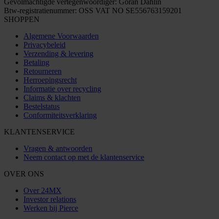
Gevolmachtigde vertegenwoordiger: Göran Dahlin
Btw-registratienummer: OSS VAT NO SE556763159201
SHOPPEN
Algemene Voorwaarden
Privacybeleid
Verzending & levering
Betaling
Retourneren
Herroepingsrecht
Informatie over recycling
Claims & klachten
Bestelstatus
Conformiteitsverklaring
KLANTENSERVICE
Vragen & antwoorden
Neem contact op met de klantenservice
OVER ONS
Over 24MX
Investor relations
Werken bij Pierce