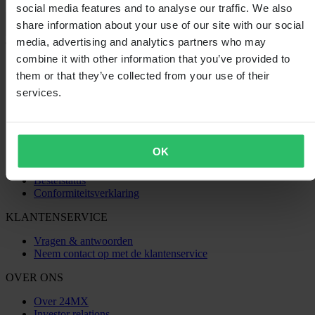
social media features and to analyse our traffic. We also
Laden...
share information about your use of our site with our social
media, advertising and analytics partners who may
SHOPPEN
combine it with other information that you’ve provided to
them or that they’ve collected from your use of their
Algemene Voorwaarden
services.
Privacybeleid
Verzending & levering
Betaling
Retourneren
Herroepingsrecht
OK
Informatie over recycling
Claims & klachten
Bestelstatus
Conformiteitsverklaring
KLANTENSERVICE
Vragen & antwoorden
Neem contact op met de klantenservice
OVER ONS
Over 24MX
Investor relations