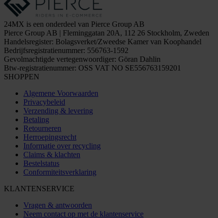
24MX is een onderdeel van Pierce Group AB
Pierce Group AB | Fleminggatan 20A, 112 26 Stockholm, Zweden
Handelsregister: Bolagsverket/Zweedse Kamer van Koophandel
Bedrijfsregistratienummer: 556763-1592
Gevolmachtigde vertegenwoordiger: Göran Dahlin
Btw-registratienummer: OSS VAT NO SE556763159201
SHOPPEN
Algemene Voorwaarden
Privacybeleid
Verzending & levering
Betaling
Retourneren
Herroepingsrecht
Informatie over recycling
Claims & klachten
Bestelstatus
Conformiteitsverklaring
KLANTENSERVICE
Vragen & antwoorden
Neem contact op met de klantenservice