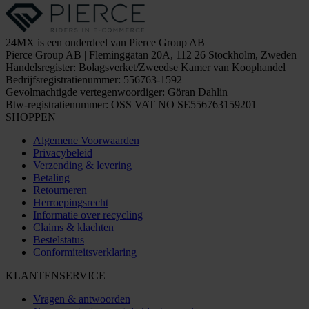
24MX is een onderdeel van Pierce Group AB
Pierce Group AB | Fleminggatan 20A, 112 26 Stockholm, Zweden
Handelsregister: Bolagsverket/Zweedse Kamer van Koophandel
Bedrijfsregistratienummer: 556763-1592
Gevolmachtigde vertegenwoordiger: Göran Dahlin
Btw-registratienummer: OSS VAT NO SE556763159201
SHOPPEN
Algemene Voorwaarden
Privacybeleid
Verzending & levering
Betaling
Retourneren
Herroepingsrecht
Informatie over recycling
Claims & klachten
Bestelstatus
Conformiteitsverklaring
KLANTENSERVICE
Vragen & antwoorden