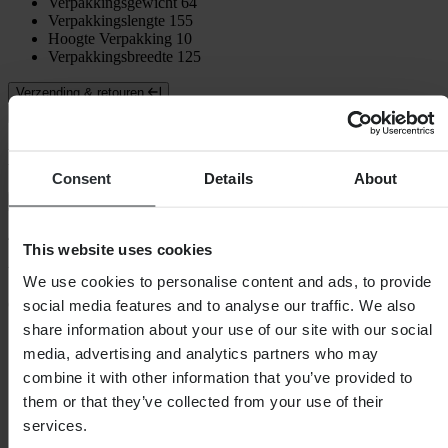
Verpakkingsgewicht
64
Verpakkingslengte
155
Hoogte Verpakking
10
Verpakkingsbreedte
125
Verzending & retouren
Veiligheidsinformatie
Klantenbeoordelingen (67)
Consent
Details
About
Toon alleen lokale reviews
4.58
van de 5
This website uses cookies
We use cookies to personalise content and ads, to provide
Gebaseerd op 67 beoordelingen
social media features and to analyse our traffic. We also
share information about your use of our site with our social
5
media, advertising and analytics partners who may
50
4
combine it with other information that you’ve provided to
11
them or that they’ve collected from your use of their
3
services.
3
2