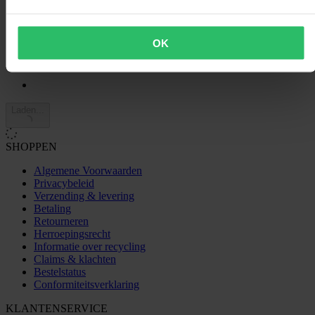
1
1
2
OK
Laden...
SHOPPEN
Algemene Voorwaarden
Privacybeleid
Verzending & levering
Betaling
Retourneren
Herroepingsrecht
Informatie over recycling
Claims & klachten
Bestelstatus
Conformiteitsverklaring
KLANTENSERVICE