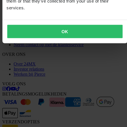
them or that they’ve collected from your use of their
Informatie over recycling
services.
Claims & klachten
Bestelstatus
Conformiteitsverklaring
KLANTENSERVICE
OK
Vragen & antwoorden
Neem contact op met de klantenservice
OVER ONS
Over 24MX
Investor relations
Werken bij Pierce
VOLG ONS
BETALINGSMOGELIJKHEDEN
VERZENDOPTIES