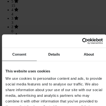
5
15
4
4
3
3
2
0
1
1
Consent
Details
About
Laden...
This website uses cookies
SHOPPEN
We use cookies to personalise content and ads, to provide
social media features and to analyse our traffic. We also
Algemene Voorwaarden
Privacybeleid
share information about your use of our site with our social
Verzending & levering
media, advertising and analytics partners who may
Betaling
combine it with other information that you’ve provided to
Retourneren
Herroepingsrecht