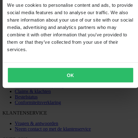
We use cookies to personalise content and ads, to provide
social media features and to analyse our traffic. We also
share information about your use of our site with our social
Laden...
media, advertising and analytics partners who may
combine it with other information that you’ve provided to
them or that they’ve collected from your use of their
SHOPPEN
services.
Algemene Voorwaarden
Privacybeleid
Verzending & levering
Betaling
Retourneren
OK
Herroepingsrecht
Informatie over recycling
Claims & klachten
Bestelstatus
Conformiteitsverklaring
KLANTENSERVICE
Vragen & antwoorden
Neem contact op met de klantenservice