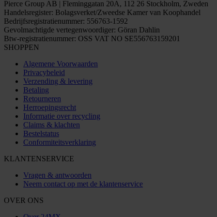
Pierce Group AB | Fleminggatan 20A, 112 26 Stockholm, Zweden
Handelsregister: Bolagsverket/Zweedse Kamer van Koophandel
Bedrijfsregistratienummer: 556763-1592
Gevolmachtigde vertegenwoordiger: Göran Dahlin
Btw-registratienummer: OSS VAT NO SE556763159201
SHOPPEN
Algemene Voorwaarden
Privacybeleid
Verzending & levering
Betaling
Retourneren
Herroepingsrecht
Informatie over recycling
Claims & klachten
Bestelstatus
Conformiteitsverklaring
KLANTENSERVICE
Vragen & antwoorden
Neem contact op met de klantenservice
OVER ONS
Over 24MX