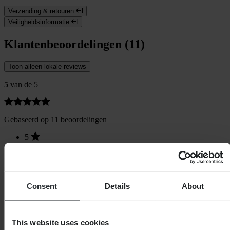
Verzending & retouren
Veiligheidsinformatie
Klantenbeoordelingen (11)
Toon alleen lokale reviews
5
van de 5
Gebaseerd op 11 beoordelingen
5
11
4
0
3
0
Consent
Details
About
2
0
1
0
This website uses cookies