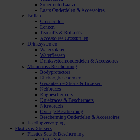
Supermoto Laarzen
Laars Onderdelen & Accessoires
Brillen
Crossbrillen
Lenzen
Tear-offs & Roll-offs
Accessoires Crossbrillen
Drinksystemen
Waterzakken
Waterflessen
Drinksysteemonderdelen & Accessoires
Motorcross Bescherming
Bodyprotectors
Elleboogbeschermers
Gepantserde Shorts & Broeken
Nekbraces
Rugbeschermers
Kniebraces & Beschermers
Niergordels
Overige Bescherming
Bescherming Onderdelen & Accessoires
Kledingverzorging
Plastics & Stickers
Plastics Sets & Bescherming
Plastic Sets