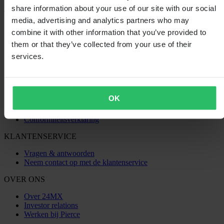
share information about your use of our site with our social
media, advertising and analytics partners who may
SHOPPEN
combine it with other information that you’ve provided to
Algemene Voorwaarden
them or that they’ve collected from your use of their
Privacybeleid
services.
Verzending & levering
Betaling
Retourneren
Herroepingsrecht
Informatie over recycling
OK
Claims & klachten
Bestelstatus
Conformiteitsverklaring
KLANTENSERVICE
Vragen & antwoorden
Neem contact op met de klantenservice
OVER ONS
Over 24MX
Investor relations
Werken bij Pierce