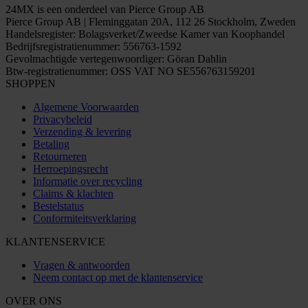
24MX is een onderdeel van Pierce Group AB
Pierce Group AB | Fleminggatan 20A, 112 26 Stockholm, Zweden
Handelsregister: Bolagsverket/Zweedse Kamer van Koophandel
Bedrijfsregistratienummer: 556763-1592
Gevolmachtigde vertegenwoordiger: Göran Dahlin
Btw-registratienummer: OSS VAT NO SE556763159201
SHOPPEN
Algemene Voorwaarden
Privacybeleid
Verzending & levering
Betaling
Retourneren
Herroepingsrecht
Informatie over recycling
Claims & klachten
Bestelstatus
Conformiteitsverklaring
KLANTENSERVICE
Vragen & antwoorden
Neem contact op met de klantenservice
OVER ONS