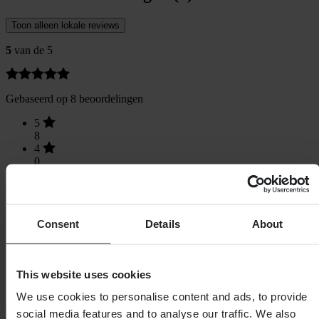
Toon alleen lokale reviews
5
van de 5
Gebaseerd op 8 beoordelingen
5
8
4
0
3
0
2
0
Consent
Details
About
1
0
This website uses cookies
We use cookies to personalise content and ads, to provide
Laden...
social media features and to analyse our traffic. We also