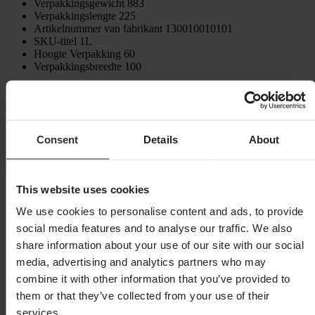
Verpakkingsgewicht
883
Verpakkingslengte
225
Artikelnummer van fabrikant
130010010101
SKU-titel
1L
Hoogte Verpakking
60
Verpakkingsbreedte
100
Verzending & retouren
Veiligheidsinformatie
Klantenbeoordelingen (11)
Consent
Details
About
Toon alleen lokale reviews
This website uses cookies
4.73
van de 5
We use cookies to personalise content and ads, to provide
social media features and to analyse our traffic. We also
Gebaseerd op 11 beoordelingen
share information about your use of our site with our social
media, advertising and analytics partners who may
5
8
combine it with other information that you’ve provided to
4
them or that they’ve collected from your use of their
3
services.