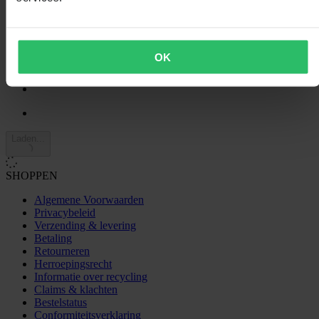
3
0
2
0
1
OK
0
Laden...
SHOPPEN
Algemene Voorwaarden
Privacybeleid
Verzending & levering
Betaling
Retourneren
Herroepingsrecht
Informatie over recycling
Claims & klachten
Bestelstatus
Conformiteitsverklaring