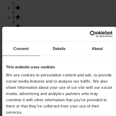
0
3
0
2
0
1
1
Consent
Details
About
SHOPPEN
This website uses cookies
Algemene Voorwaarden
We use cookies to personalise content and ads, to provide
Privacybeleid
Verzending & levering
social media features and to analyse our traffic. We also
Betaling
share information about your use of our site with our social
Retourneren
media, advertising and analytics partners who may
Herroepingsrecht
Informatie over recycling
combine it with other information that you’ve provided to
Claims & klachten
them or that they’ve collected from your use of their
Bestelstatus
services.
Conformiteitsverklaring