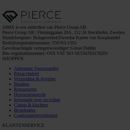
24MX is een onderdeel van Pierce Group AB
Pierce Group AB | Fleminggatan 20A, 112 26 Stockholm, Zweden
Handelsregister: Bolagsverket/Zweedse Kamer van Koophandel
Bedrijfsregistratienummer: 556763-1592
Gevolmachtigde vertegenwoordiger: Göran Dahlin
Btw-registratienummer: OSS VAT NO SE556763159201
SHOPPEN
Algemene Voorwaarden
Privacybeleid
Verzending & levering
Betaling
Retourneren
Herroepingsrecht
Informatie over recycling
Claims & klachten
Bestelstatus
Conformiteitsverklaring
KLANTENSERVICE