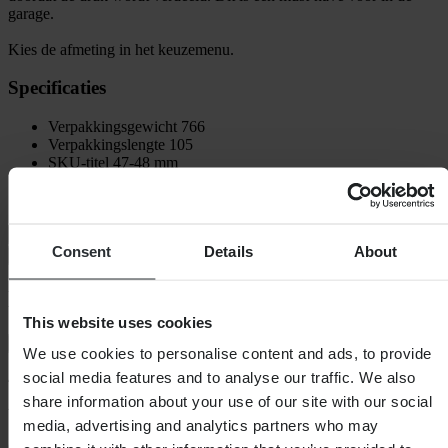
garage.
Kies de afmeting in het keuzemenu.
Specificaties
Verpakkingsgewicht
766
Verpakkingslengte
105
SKU-titel
47-48 mm
Hoogte Verpakking
65
Verpakkingsbreedte
65
Verzending & retouren
Consent
Details
About
Veiligheidsinformatie
Klantenbeoordelingen (46)
This website uses cookies
Toon alleen lokale reviews
We use cookies to personalise content and ads, to provide
social media features and to analyse our traffic. We also
4.76
van de 5
share information about your use of our site with our social
media, advertising and analytics partners who may
Gebaseerd op 46 beoordelingen