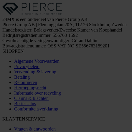
24MX is een onderdeel van Pierce Group AB
Pierce Group AB | Fleminggatan 20A, 112 26 Stockholm, Zweden
Handelsregister: Bolagsverket/Zweedse Kamer van Koophandel
Bedrijfsregistratienummer: 556763-1592
Gevolmachtigde vertegenwoordiger: Göran Dahlin
Btw-registratienummer: OSS VAT NO SE556763159201
SHOPPEN
Algemene Voorwaarden
Privacybeleid
Verzending & levering
Betaling
Retourneren
Herroepingsrecht
Informatie over recycling
Claims & klachten
Bestelstatus
Conformiteitsverklaring
KLANTENSERVICE
Vragen & antwoorden