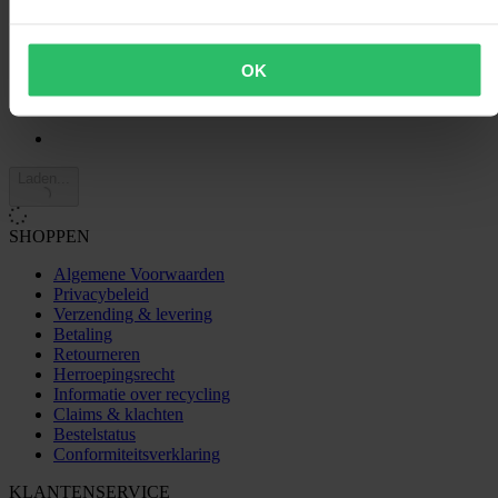
2
0
1
0
OK
Laden...
SHOPPEN
Algemene Voorwaarden
Privacybeleid
Verzending & levering
Betaling
Retourneren
Herroepingsrecht
Informatie over recycling
Claims & klachten
Bestelstatus
Conformiteitsverklaring
KLANTENSERVICE