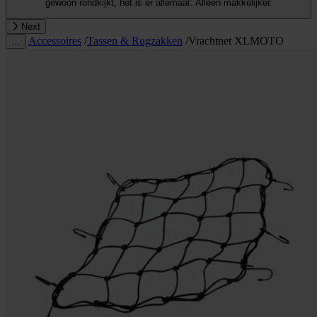
gewoon rondkijkt, het is er allemaal. Alleen makkelijker.
Next
Accessoires
/
Tassen & Rugzakken
/
Vrachtnet XLMOTO
…