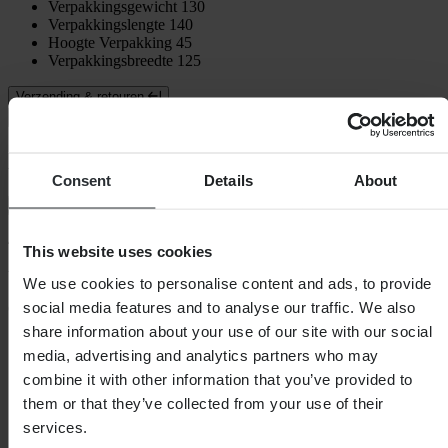
Verpakkingsgewicht
130
Verpakkingslengte
140
Hoogte Verpakking
45
Verpakkingsbreedte
125
Verzending & retouren
Veiligheidsinformatie
Klantenbeoordelingen (50)
Consent
Details
About
Toon alleen lokale reviews
4.86
van de 5
This website uses cookies
We use cookies to personalise content and ads, to provide
social media features and to analyse our traffic. We also
Gebaseerd op 50 beoordelingen
share information about your use of our site with our social
5
media, advertising and analytics partners who may
44
4
combine it with other information that you’ve provided to
5
them or that they’ve collected from your use of their
3
services.
1