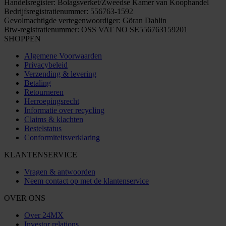
Handelsregister: Bolagsverket/Zweedse Kamer van Koophandel
Bedrijfsregistratienummer: 556763-1592
Gevolmachtigde vertegenwoordiger: Göran Dahlin
Btw-registratienummer: OSS VAT NO SE556763159201
SHOPPEN
Algemene Voorwaarden
Privacybeleid
Verzending & levering
Betaling
Retourneren
Herroepingsrecht
Informatie over recycling
Claims & klachten
Bestelstatus
Conformiteitsverklaring
KLANTENSERVICE
Vragen & antwoorden
Neem contact op met de klantenservice
OVER ONS
Over 24MX
Investor relations