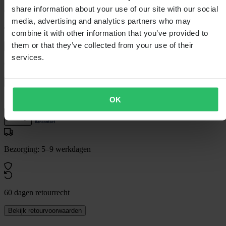
share information about your use of our site with our social
€ 23,99
media, advertising and analytics partners who may
€ 34,99
Je bespaart € 11,00
combine it with other information that you’ve provided to
them or that they’ve collected from your use of their
Laagsteprijsgarantie
services.
Op voorraad
In winkelwagen
OK
Bezorging: 5–9 werkdagen
60 dagen retourrecht
Bekijk retourvoorwaarden