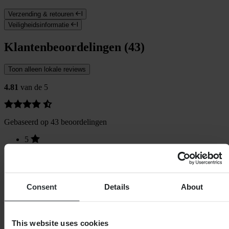
Verzending & retouren
Veiligheidsinformatie
Klantenbeoordelingen (43)
Toon alleen lokale reviews
4.81
van de 5
Gebaseerd op 43 beoordelingen
5
38
4
2
3
3
Consent
Details
About
2
0
1
0
This website uses cookies