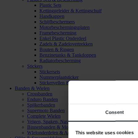
Plastic Sets
Kettinggeleider & Kettingschuif
Handkappen
Schijfbeschermers
Motorbeschermingsplaten
Framebescherming
Enkel Plastic Onderdeel
Zadels & Zadelovertrekken
Bouten & Ringen
Benzinetanks & Tankdoppen
Radiatorbescherming
Stickers
Stickersets
Nummerplaatsticker
Stickervellen & Stickers
Banden & Wielen
Crossbanden
Enduro Banden
Spijkerbanden
Supermoto Banden
Consent
Complete Wielen
Velgen, Spaken, Naven & Lagers
Binnenbanden & Mousses
This website uses cookies
WIelonderdelen & Accessoires