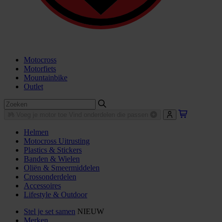
Motocross
Motorfiets
Mountainbike
Outlet
Voeg je motor toe
Vind onderdelen die passen
Helmen
Motocross Uitrusting
Plastics & Stickers
Banden & Wielen
Oliën & Smeermiddelen
Crossonderdelen
Accessoires
Lifestyle & Outdoor
Stel je set samen
NIEUW
Merken