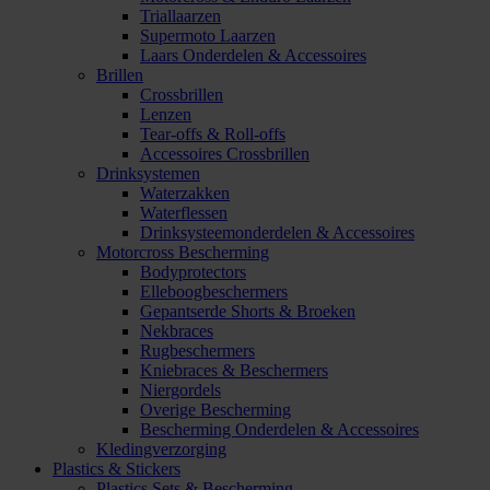
Triallaarzen
Supermoto Laarzen
Laars Onderdelen & Accessoires
Brillen
Crossbrillen
Lenzen
Tear-offs & Roll-offs
Accessoires Crossbrillen
Drinksystemen
Waterzakken
Waterflessen
Drinksysteemonderdelen & Accessoires
Motorcross Bescherming
Bodyprotectors
Elleboogbeschermers
Gepantserde Shorts & Broeken
Nekbraces
Rugbeschermers
Kniebraces & Beschermers
Niergordels
Overige Bescherming
Bescherming Onderdelen & Accessoires
Kledingverzorging
Plastics & Stickers
Plastics Sets & Bescherming