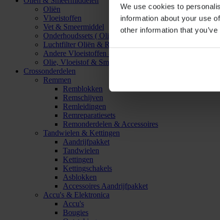
Oliën & Smeermiddelen
We use cookies to personalis
Oliën
Vloeistoffen
information about your use of
Vet & Smeermiddel
other information that you’ve
Onderhoudssets ( Olie & Filter)
Luchtfilter Oliën & Reinigers
Andere Vloeistoffen & Smeermiddelen
Olie, Vloeistof & Smeermiddel Accessoires
Crossonderdelen
Remmen
Remblokken
Remschijven
Remleidingen
Remreparatiesets
Remonderdelen & Accessoires
Tandwielen & Kettingen
Aandrijfpakket
Tandwielen
Kettingen
Kettingschakels
Asblokken
Accessoires Aandrijfpakket
Accu's & Elektronica
Accu's
Bougies