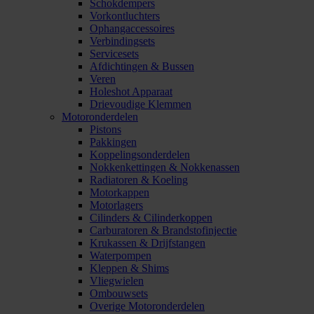
Schokdempers
Vorkontluchters
Ophangaccessoires
Verbindingsets
Servicesets
Afdichtingen & Bussen
Veren
Holeshot Apparaat
Drievoudige Klemmen
Motoronderdelen
Pistons
Pakkingen
Koppelingsonderdelen
Nokkenkettingen & Nokkenassen
Radiatoren & Koeling
Motorkappen
Motorlagers
Cilinders & Cilinderkoppen
Carburatoren & Brandstofinjectie
Krukassen & Drijfstangen
Waterpompen
Kleppen & Shims
Vliegwielen
Ombouwsets
Overige Motoronderdelen