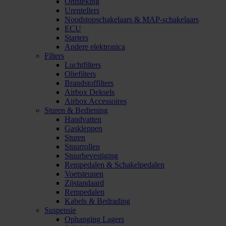
Ontsteking
Urentellers
Noodstopschakelaars & MAP-schakelaars
ECU
Starters
Andere elektronica
Filters
Luchtfilters
Oliefilters
Brandstoffilters
Airbox Deksels
Airbox Accessoires
Sturen & Bediening
Handvatten
Gaskleppen
Sturen
Stuurrollen
Stuurbevestiging
Rempedalen & Schakelpedalen
Voetsteunen
Zijstandaard
Rempedalen
Kabels & Bedrading
Suspensie
Ophanging Lagers