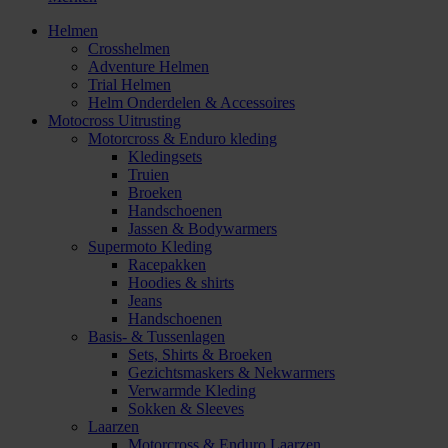
Helmen
Crosshelmen
Adventure Helmen
Trial Helmen
Helm Onderdelen & Accessoires
Motocross Uitrusting
Motorcross & Enduro kleding
Kledingsets
Truien
Broeken
Handschoenen
Jassen & Bodywarmers
Supermoto Kleding
Racepakken
Hoodies & shirts
Jeans
Handschoenen
Basis- & Tussenlagen
Sets, Shirts & Broeken
Gezichtsmaskers & Nekwarmers
Verwarmde Kleding
Sokken & Sleeves
Laarzen
Motorcross & Enduro Laarzen