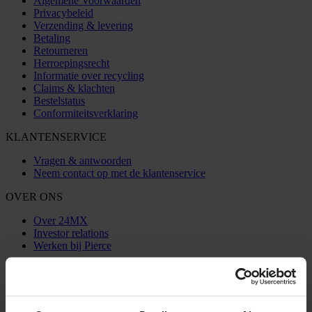
Algemene Voorwaarden
Privacybeleid
Verzending & levering
Betaling
Retourneren
Herroepingsrecht
Informatie over recycling
Claims & klachten
Bestelstatus
Conformiteitsverklaring
KLANTENSERVICE
Vragen & antwoorden
Neem contact op met de klantenservice
OVER ONS
Over 24MX
Investor relations
Werken bij Pierce
VOLG ONS
BETALINGSMOGELIJKHEDEN