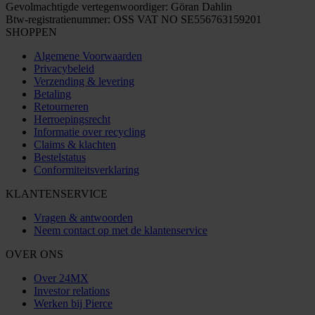
Gevolmachtigde vertegenwoordiger: Göran Dahlin
Btw-registratienummer: OSS VAT NO SE556763159201
SHOPPEN
Algemene Voorwaarden
Privacybeleid
Verzending & levering
Betaling
Retourneren
Herroepingsrecht
Informatie over recycling
Claims & klachten
Bestelstatus
Conformiteitsverklaring
KLANTENSERVICE
Vragen & antwoorden
Neem contact op met de klantenservice
OVER ONS
Over 24MX
Investor relations
Werken bij Pierce