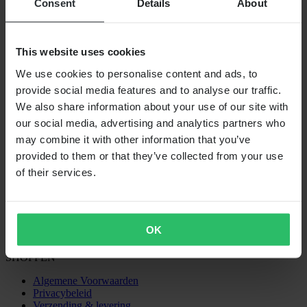
Consent
Details
About
VERZENDOPTIES
This website uses cookies
We use cookies to personalise content and ads, to
provide social media features and to analyse our traffic.
We also share information about your use of our site with
our social media, advertising and analytics partners who
may combine it with other information that you’ve
provided to them or that they’ve collected from your use
of their services.
24MX is een onderdeel van Pierce Group AB
Pierce Group AB | Fleminggatan 20A, 112 26 Stockholm, Zweden
Handelsregister: Bolagsverket/Zweedse Kamer van Koophandel
Bedrijfsregistratienummer: 556763-1592
OK
Gevolmachtigde vertegenwoordiger: Göran Dahlin
Btw-registratienummer: OSS VAT NO SE556763159201
SHOPPEN
Algemene Voorwaarden
Privacybeleid
Verzending & levering