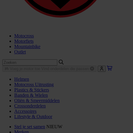
Motocross
Motorfiets
Mountainbike
Outlet
Voeg je motor toe
Vind onderdelen die passen
Helmen
Motocross Uitrusting
Plastics & Stickers
Banden & Wielen
Oliën & Smeermiddelen
Crossonderdelen
Accessoires
Lifestyle & Outdoor
Stel je set samen
NIEUW
Merken