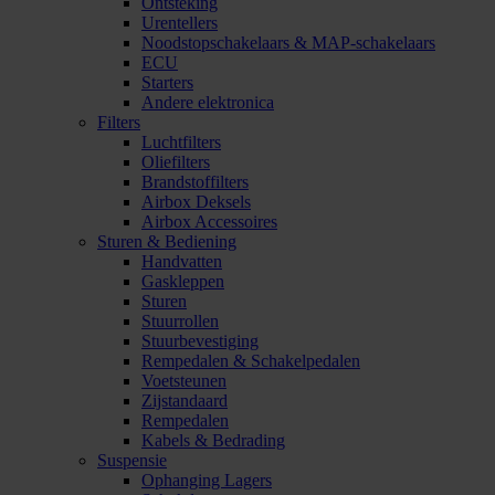
Ontsteking
Urentellers
Noodstopschakelaars & MAP-schakelaars
ECU
Starters
Andere elektronica
Filters
Luchtfilters
Oliefilters
Brandstoffilters
Airbox Deksels
Airbox Accessoires
Sturen & Bediening
Handvatten
Gaskleppen
Sturen
Stuurrollen
Stuurbevestiging
Rempedalen & Schakelpedalen
Voetsteunen
Zijstandaard
Rempedalen
Kabels & Bedrading
Suspensie
Ophanging Lagers