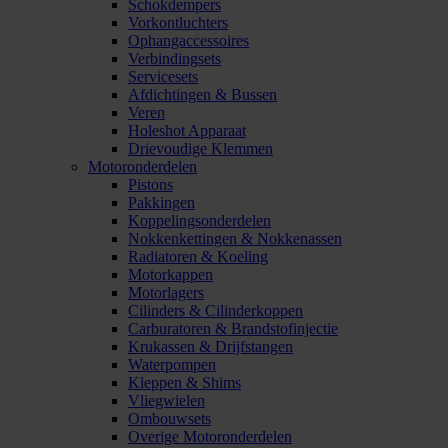
Schokdempers
Vorkontluchters
Ophangaccessoires
Verbindingsets
Servicesets
Afdichtingen & Bussen
Veren
Holeshot Apparaat
Drievoudige Klemmen
Motoronderdelen
Pistons
Pakkingen
Koppelingsonderdelen
Nokkenkettingen & Nokkenassen
Radiatoren & Koeling
Motorkappen
Motorlagers
Cilinders & Cilinderkoppen
Carburatoren & Brandstofinjectie
Krukassen & Drijfstangen
Waterpompen
Kleppen & Shims
Vliegwielen
Ombouwsets
Overige Motoronderdelen