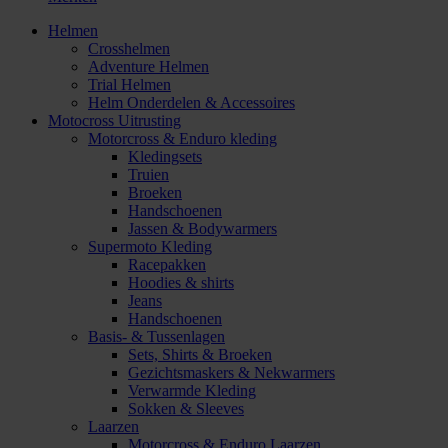
Helmen
Crosshelmen
Adventure Helmen
Trial Helmen
Helm Onderdelen & Accessoires
Motocross Uitrusting
Motorcross & Enduro kleding
Kledingsets
Truien
Broeken
Handschoenen
Jassen & Bodywarmers
Supermoto Kleding
Racepakken
Hoodies & shirts
Jeans
Handschoenen
Basis- & Tussenlagen
Sets, Shirts & Broeken
Gezichtsmaskers & Nekwarmers
Verwarmde Kleding
Sokken & Sleeves
Laarzen
Motorcross & Enduro Laarzen