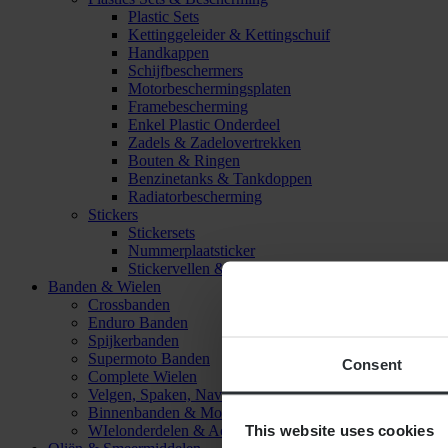
Plastic Sets
Kettinggeleider & Kettingschuif
Handkappen
Schijfbeschermers
Motorbeschermingsplaten
Framebescherming
Enkel Plastic Onderdeel
Zadels & Zadelovertrekken
Bouten & Ringen
Benzinetanks & Tankdoppen
Radiatorbescherming
Stickers
Stickersets
Nummerplaatsticker
Stickervellen & Stickers
Banden & Wielen
Crossbanden
Enduro Banden
Spijkerbanden
Supermoto Banden
Consent
Complete Wielen
Velgen, Spaken, Naven & Lagers
Binnenbanden & Mousses
This website uses cookies
WIelonderdelen & Accessoires