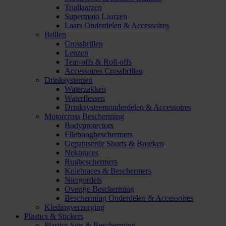
Triallaarzen
Supermoto Laarzen
Laars Onderdelen & Accessoires
Brillen
Crossbrillen
Lenzen
Tear-offs & Roll-offs
Accessoires Crossbrillen
Drinksystemen
Waterzakken
Waterflessen
Drinksysteemonderdelen & Accessoires
Motorcross Bescherming
Bodyprotectors
Elleboogbeschermers
Gepantserde Shorts & Broeken
Nekbraces
Rugbeschermers
Kniebraces & Beschermers
Niergordels
Overige Bescherming
Bescherming Onderdelen & Accessoires
Kledingverzorging
Plastics & Stickers
Plastics Sets & Bescherming