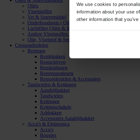
Oliën & Smeermiddelen
We use cookies to personalis
Oliën
Vloeistoffen
information about your use of
Vet & Smeermiddel
other information that you’ve
Onderhoudssets ( Olie & Filter)
Luchtfilter Oliën & Reinigers
Andere Vloeistoffen & Smeermiddelen
Olie, Vloeistof & Smeermiddel Accessoires
Crossonderdelen
Remmen
Remblokken
Remschijven
Remleidingen
Remreparatiesets
Remonderdelen & Accessoires
Tandwielen & Kettingen
Aandrijfpakket
Tandwielen
Kettingen
Kettingschakels
Asblokken
Accessoires Aandrijfpakket
Accu's & Elektronica
Accu's
Bougies