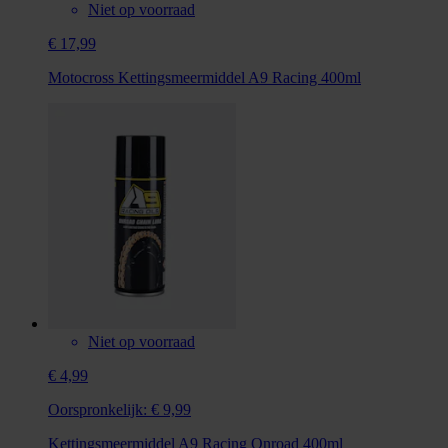
Niet op voorraad
€ 17,99
Motocross Kettingsmeermiddel A9 Racing 400ml
Niet op voorraad
€ 4,99
Oorspronkelijk:
€ 9,99
Kettingsmeermiddel A9 Racing Onroad 400ml