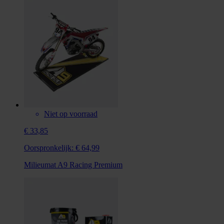
Niet op voorraad
€ 33,85
Oorspronkelijk:
€ 64,99
Milieumat A9 Racing Premium