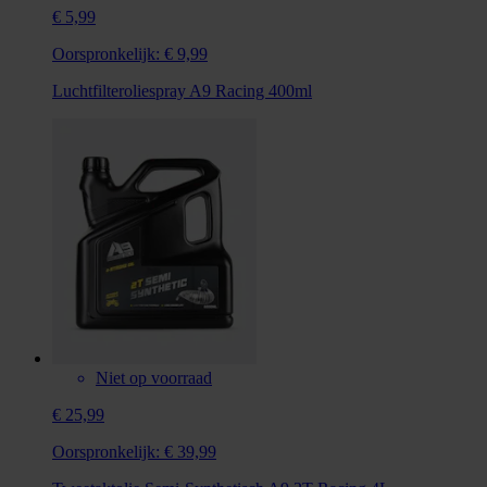
€ 5,99
Oorspronkelijk:
€ 9,99
Luchtfilteroliespray A9 Racing 400ml
Niet op voorraad
€ 25,99
Oorspronkelijk:
€ 39,99