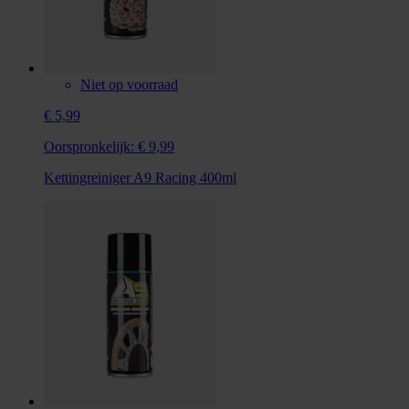
Niet op voorraad
€ 5,99
Oorspronkelijk:
€ 9,99
Kettingreiniger A9 Racing 400ml