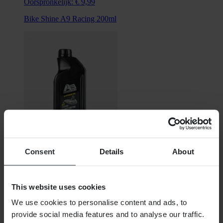
Oorspronkelijk:
€ 9,99
Bike Shine A9 Racing 200ml
Niet op voorraad
Consent
Details
About
€ 7,99
Oorspronkelijk:
€ 10,99
This website uses cookies
Tweetaktolie Semi-synthetisch motorolie A9 2T Racing 1L
We use cookies to personalise content and ads, to
provide social media features and to analyse our traffic.