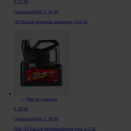
€ 25,99
Oorspronkelijk:
€ 39,99
A9 Racing motorolie aangepast voor 4L
Niet op voorraad
€ 28,99
Oorspronkelijk:
€ 39,99
Olie A9 Racing geoptimaliseerd voor 4-T 4l