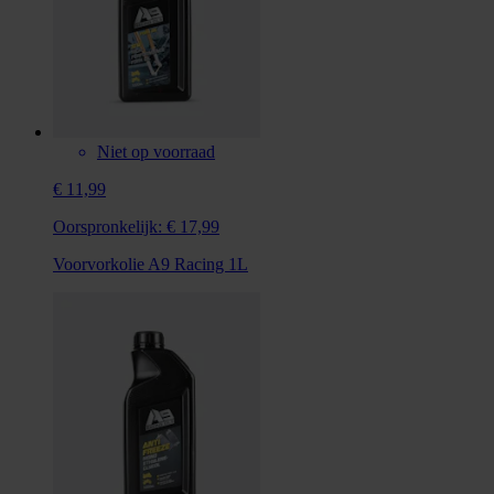
Niet op voorraad
€ 11,99
Oorspronkelijk:
€ 17,99
Voorvorkolie A9 Racing 1L