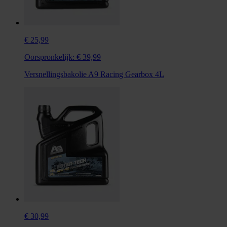
€ 25,99
Oorspronkelijk:
€ 39,99
Versnellingsbakolie A9 Racing Gearbox 4L
€ 30,99