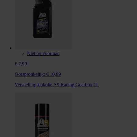
Niet op voorraad
€ 7,99
Oorspronkelijk:
€ 10,99
Versnellingsbakolie A9 Racing Gearbox 1L