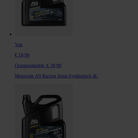
Van
€ 18,99
Oorspronkelijk:
€ 39,99
Motorolie A9 Racing Semi-Synthetisch 4L