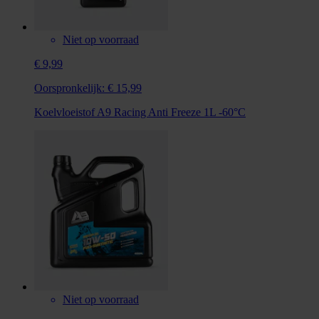
Niet op voorraad
€ 9,99
Oorspronkelijk:
€ 15,99
Koelvloeistof A9 Racing Anti Freeze 1L -60°C
Niet op voorraad