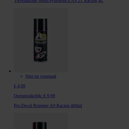
Tweetaktolie Semi-Synthetisch A9 2T Racing 4L
Niet op voorraad
€ 4,99
Oorspronkelijk:
€ 9,99
Pre-Decal Reiniger A9 Racing 400ml