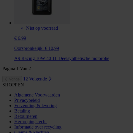
Niet op voorraad
€ 6,99
Oorspronkelijk:
€ 10,99
A9 Racing 10W-40 1L Deelsynthetische motorolie
Pagina
1
Van
2
1
2
Volgende
Vorige
SHOPPEN
Algemene Voorwaarden
Privacybeleid
Verzending & levering
Betaling
Retourneren
Herroepingsrecht
Informatie over recycling
Claims & klachten