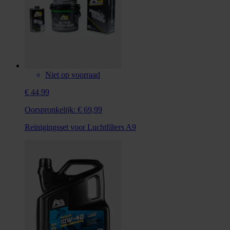
Niet op voorraad
€ 44,99
Oorspronkelijk:
€ 69,99
Reinigingsset voor Luchtfilters A9