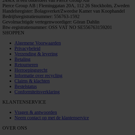
24MX is een onderdeel van Pierce Group AB
Pierce Group AB | Fleminggatan 20A, 112 26 Stockholm, Zweden
Handelsregister: Bolagsverket/Zweedse Kamer van Koophandel
Bedrijfsregistratienummer: 556763-1592
Gevolmachtigde vertegenwoordiger: Göran Dahlin
Btw-registratienummer: OSS VAT NO SE556763159201
SHOPPEN
Algemene Voorwaarden
Privacybeleid
Verzending & levering
Betaling
Retourneren
Herroepingsrecht
Informatie over recycling
Claims & klachten
Bestelstatus
Conformiteitsverklaring
KLANTENSERVICE
Vragen & antwoorden
Neem contact op met de klantenservice
OVER ONS