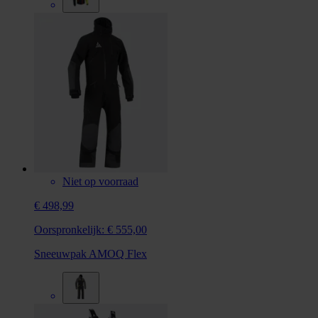
Niet op voorraad
€ 498,99
Oorspronkelijk:
€ 555,00
Sneeuwpak AMOQ Flex