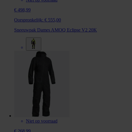
€ 498,99
Oorspronkelijk:
€ 555,00
Sneeuwpak Dames AMOQ Eclipse V2 20K
Niet op voorraad
€ 268,99