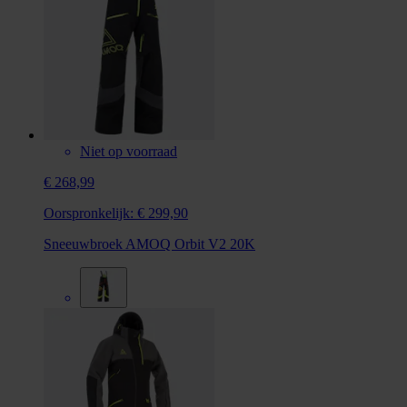
Niet op voorraad
€ 268,99
Oorspronkelijk:
€ 299,90
Sneeuwbroek AMOQ Orbit V2 20K