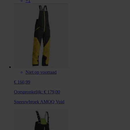
+1
Niet op voorraad
€ 160,99
Oorspronkelijk:
€ 179,00
Sneeuwbroek AMOQ Void