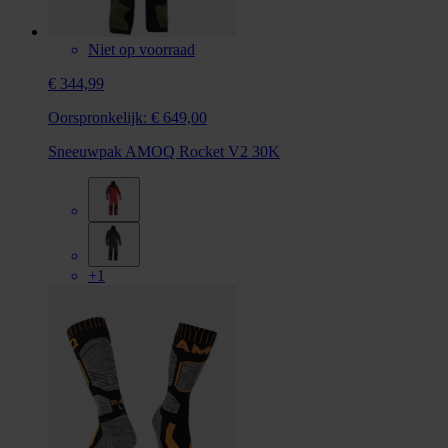
Niet op voorraad
€ 344,99
Oorspronkelijk:
€ 649,00
Sneeuwpak AMOQ Rocket V2 30K
+1