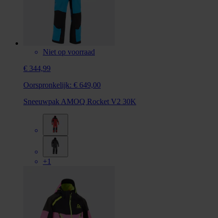
Niet op voorraad
€ 344,99
Oorspronkelijk:
€ 649,00
Sneeuwpak AMOQ Rocket V2 30K
+1