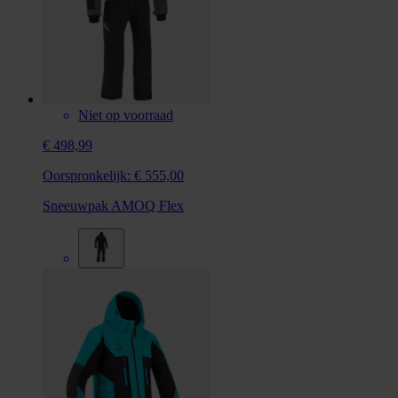
Niet op voorraad
€ 498,99
Oorspronkelijk:
€ 555,00
Sneeuwpak AMOQ Flex