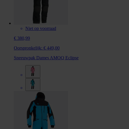
Niet op voorraad
€ 380,99
Oorspronkelijk:
€ 449,00
Sneeuwpak Dames AMOQ Eclipse