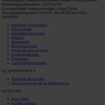
Handelsregister: Bolagsverket/Zweedse Kamer van Koophandel
Bedrijfsregistratienummer: 556763-1592
Gevolmachtigde vertegenwoordiger: Göran Dahlin
Btw-registratienummer: OSS VAT NO SE556763159201
SHOPPEN
Algemene Voorwaarden
Privacybeleid
Verzending & levering
Betaling
Retourneren
Herroepingsrecht
Informatie over recycling
Claims & klachten
Bestelstatus
Conformiteitsverklaring
KLANTENSERVICE
Vragen & antwoorden
Neem contact op met de klantenservice
OVER ONS
Over 24MX
Investor relations