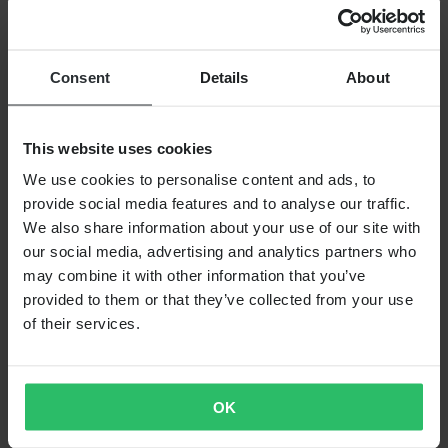
Consent
Details
About
This website uses cookies
We use cookies to personalise content and ads, to
provide social media features and to analyse our traffic.
Niet op voorraad
We also share information about your use of our site with
our social media, advertising and analytics partners who
€ 81,99
may combine it with other information that you’ve
Oorspronkelijk:
€ 109,99
provided to them or that they’ve collected from your use
of their services.
Reserveonderdeel Frame voor Kniebrace Asterisk
OK