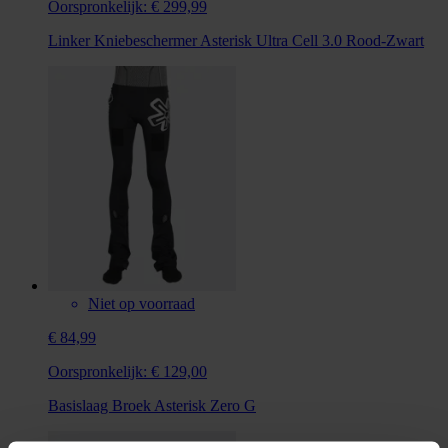
Oorspronkelijk:
€ 299,99
Linker Kniebeschermer Asterisk Ultra Cell 3.0 Rood-Zwart
Niet op voorraad
€ 84,99
Oorspronkelijk:
€ 129,00
Basislaag Broek Asterisk Zero G