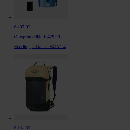
€ 407,99
Oorspronkelijk:
€ 479,99
Reddingspakketset BCA T4
€ 144,99