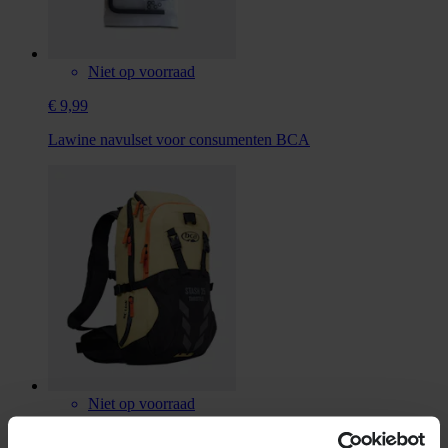
Niet op voorraad
€ 9,99
Lawine navulset voor consumenten BCA
Niet op voorraad
€ 169,99