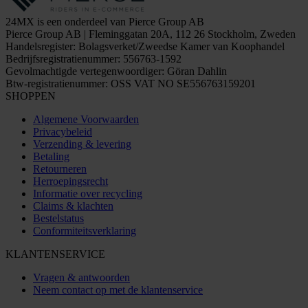
24MX is een onderdeel van Pierce Group AB
Pierce Group AB | Fleminggatan 20A, 112 26 Stockholm, Zweden
Handelsregister: Bolagsverket/Zweedse Kamer van Koophandel
Bedrijfsregistratienummer: 556763-1592
Gevolmachtigde vertegenwoordiger: Göran Dahlin
Btw-registratienummer: OSS VAT NO SE556763159201
SHOPPEN
Algemene Voorwaarden
Privacybeleid
Verzending & levering
Betaling
Retourneren
Herroepingsrecht
Informatie over recycling
Claims & klachten
Bestelstatus
Conformiteitsverklaring
KLANTENSERVICE
Vragen & antwoorden
Neem contact op met de klantenservice