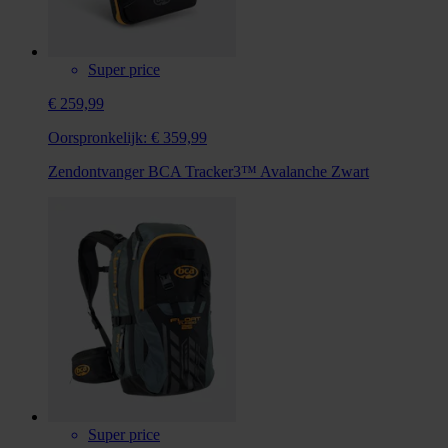
Super price
€ 259,99
Oorspronkelijk:
€ 359,99
Zendontvanger BCA Tracker3™ Avalanche Zwart
Super price