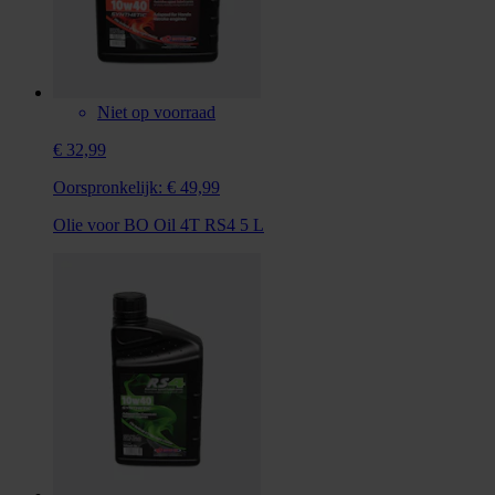
Niet op voorraad
€ 32,99
Oorspronkelijk:
€ 49,99
Olie voor BO Oil 4T RS4 5 L