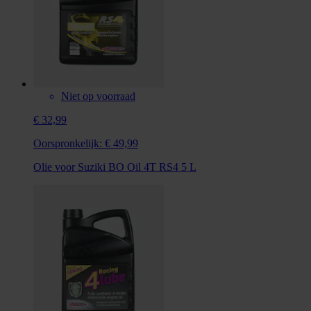
Niet op voorraad
€ 32,99
Oorspronkelijk:
€ 49,99
Olie voor Suziki BO Oil 4T RS4 5 L