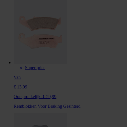
Super price
Van
€ 13,99
Oorspronkelijk:
€ 59,99
Remblokken Voor Braking Gesinterd