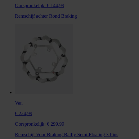
Oorspronkelijk:
€ 144,99
Remschijf achter Rond Braking
Van
€ 224,99
Oorspronkelijk:
€ 299,99
Remschijf Voor Braking Batfly Semi-Floating 3 Pins