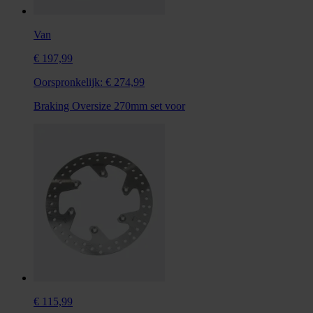
Van
€ 197,99
Oorspronkelijk:
€ 274,99
Braking Oversize 270mm set voor
€ 115,99