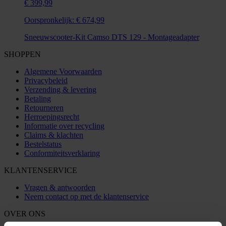
€ 399,99
Oorspronkelijk:
€ 674,99
Sneeuwscooter-Kit Camso DTS 129 - Montageadapter
SHOPPEN
Algemene Voorwaarden
Privacybeleid
Verzending & levering
Betaling
Retourneren
Herroepingsrecht
Informatie over recycling
Claims & klachten
Bestelstatus
Conformiteitsverklaring
KLANTENSERVICE
Vragen & antwoorden
Neem contact op met de klantenservice
OVER ONS