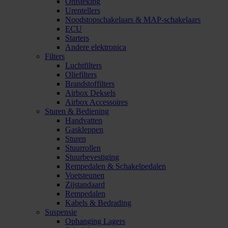
Ontsteking
Urentellers
Noodstopschakelaars & MAP-schakelaars
ECU
Starters
Andere elektronica
Filters
Luchtfilters
Oliefilters
Brandstoffilters
Airbox Deksels
Airbox Accessoires
Sturen & Bediening
Handvatten
Gaskleppen
Sturen
Stuurrollen
Stuurbevestiging
Rempedalen & Schakelpedalen
Voetsteunen
Zijstandaard
Rempedalen
Kabels & Bedrading
Suspensie
Ophanging Lagers