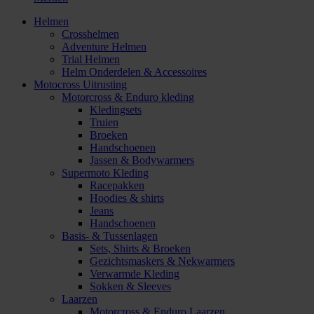
Helmen
Crosshelmen
Adventure Helmen
Trial Helmen
Helm Onderdelen & Accessoires
Motocross Uitrusting
Motorcross & Enduro kleding
Kledingsets
Truien
Broeken
Handschoenen
Jassen & Bodywarmers
Supermoto Kleding
Racepakken
Hoodies & shirts
Jeans
Handschoenen
Basis- & Tussenlagen
Sets, Shirts & Broeken
Gezichtsmaskers & Nekwarmers
Verwarmde Kleding
Sokken & Sleeves
Laarzen
Motorcross & Enduro Laarzen