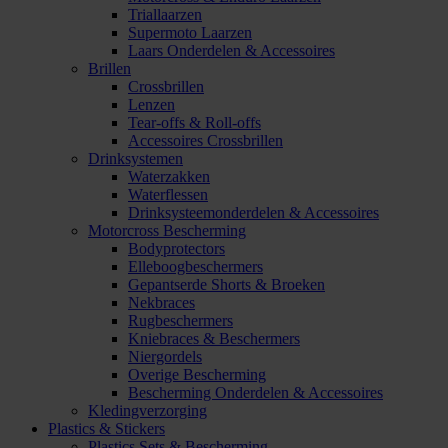
Triallaarzen
Supermoto Laarzen
Laars Onderdelen & Accessoires
Brillen
Crossbrillen
Lenzen
Tear-offs & Roll-offs
Accessoires Crossbrillen
Drinksystemen
Waterzakken
Waterflessen
Drinksysteemonderdelen & Accessoires
Motorcross Bescherming
Bodyprotectors
Elleboogbeschermers
Gepantserde Shorts & Broeken
Nekbraces
Rugbeschermers
Kniebraces & Beschermers
Niergordels
Overige Bescherming
Bescherming Onderdelen & Accessoires
Kledingverzorging
Plastics & Stickers
Plastics Sets & Bescherming