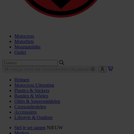
Motocross
Motorfiets
Mountainbike
Outlet
Voeg je motor toe
Vind onderdelen die passen
Helmen
Motocross Uitrusting
Plastics & Stickers
Banden & Wielen
Oliën & Smeermiddelen
Crossonderdelen
Accessoires
Lifestyle & Outdoor
Stel je set samen
NIEUW
Merken