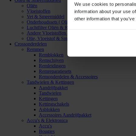
Oliën & Smeermiddelen
We use cookies to personalis
Oliën
Vloeistoffen
information about your use of
Vet & Smeermiddel
other information that you’ve
Onderhoudssets ( Olie & Filter)
Luchtfilter Oliën & Reinigers
Andere Vloeistoffen & Smeermiddelen
Olie, Vloeistof & Smeermiddel Accessoires
Crossonderdelen
Remmen
Remblokken
Remschijven
Remleidingen
Remreparatiesets
Remonderdelen & Accessoires
Tandwielen & Kettingen
Aandrijfpakket
Tandwielen
Kettingen
Kettingschakels
Asblokken
Accessoires Aandrijfpakket
Accu's & Elektronica
Accu's
Bougies