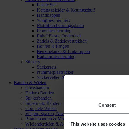
Plastic Sets
Kettinggeleider & Kettingschuif
Handkappen
Schijfbeschermers
Motorbeschermingsplaten
Framebescherming
Enkel Plastic Onderdeel
Zadels & Zadelovertrekken
Bouten & Ringen
Benzinetanks & Tankdoppen
Radiatorbescherming
Stickers
Stickersets
Nummerplaatsticker
Stickervellen & Stickers
Banden & Wielen
Crossbanden
Enduro Banden
Spijkerbanden
Supermoto Banden
Consent
Complete Wielen
Velgen, Spaken, Naven & Lagers
Binnenbanden & Mousses
This website uses cookies
WIelonderdelen & Accessoires