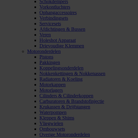
Schokdempers
Vorkontluchters
Ophangaccessoires
Verbindingsets
Servicesets
Afdichtingen & Bussen
Veren
Holeshot Apparaat
Drievoudige Klemmen
Motoronderdelen
Pistons
Pakkingen
Koppelingsonderdelen
Nokkenkettingen & Nokkenassen
Radiatoren & Koeling
Motorkappen
Motorlagers
Cilinders & Cilinderkoppen
Carburatoren & Brandstofinjectie
Krukassen & Drijfstangen
Waterpompen
Kleppen & Shims
Vliegwielen
Ombouwsets
Overige Motoronderdelen