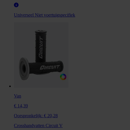
Universeel
Niet voertuigspecifiek
Van
€ 14,39
Oorspronkelijk:
€ 20,28
Crosshandvatten Circuit V