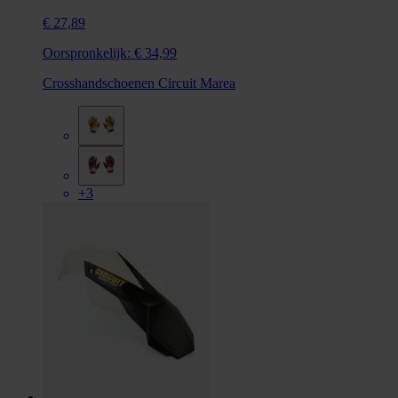
€ 27,89
Oorspronkelijk:
€ 34,99
Crosshandschoenen Circuit Marea
+3