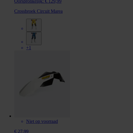
Oorspronkelijk:
€ 129,99
Crossbroek Circuit Marea
+1
Niet op voorraad
€ 27,99