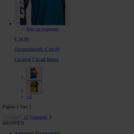
Niet op voorraad
€ 34,99
Oorspronkelijk:
€ 44,99
Crosstrui Circuit Marea
+3
Pagina
1
Van
2
1
2
Volgende
Vorige
SHOPPEN
Algemene Voorwaarden