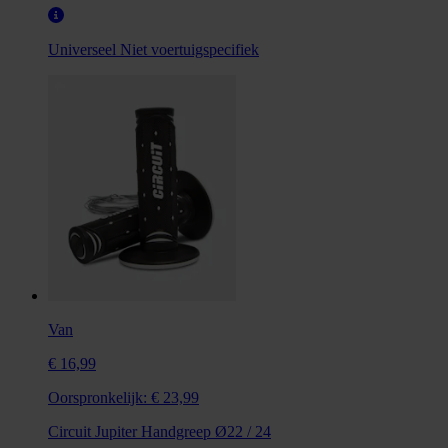
Universeel
Niet voertuigspecifiek
Van
€ 16,99
Oorspronkelijk:
€ 23,99
Circuit Jupiter Handgreep Ø22 / 24