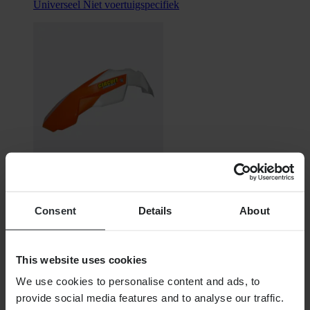
Universeel
Niet voertuigspecifiek
Niet op voorraad
Consent
Details
About
€ 30,99
Oorspronkelijk:
€ 34,99
Spatbord Voor Circuit Stealth
This website uses cookies
We use cookies to personalise content and ads, to
provide social media features and to analyse our traffic.