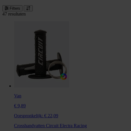
Filters
47 resultaten
Van
€ 9,89
Oorspronkelijk:
€ 22,09
Crosshandvatten Circuit Electra Racing