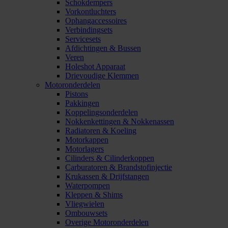
Schokdempers
Vorkontluchters
Ophangaccessoires
Verbindingsets
Servicesets
Afdichtingen & Bussen
Veren
Holeshot Apparaat
Drievoudige Klemmen
Motoronderdelen
Pistons
Pakkingen
Koppelingsonderdelen
Nokkenkettingen & Nokkenassen
Radiatoren & Koeling
Motorkappen
Motorlagers
Cilinders & Cilinderkoppen
Carburatoren & Brandstofinjectie
Krukassen & Drijfstangen
Waterpompen
Kleppen & Shims
Vliegwielen
Ombouwsets
Overige Motoronderdelen