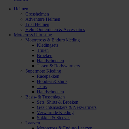
Helmen
Crosshelmen
Adventure Helmen
Trial Helmen
Helm Onderdelen & Accessoires
Motocross Uitrusting
Motorcross & Enduro kleding
Kledingsets
Truien
Broeken
Handschoenen
Jassen & Bodywarmers
Supermoto Kleding
Racepakken
Hoodies & shirts
Jeans
Handschoenen
Basis- & Tussenlagen
Sets, Shirts & Broeken
Gezichtsmaskers & Nekwarmers
Verwarmde Kleding
Sokken & Sleeves
Laarzen
Motorcross & Enduro Laarzen