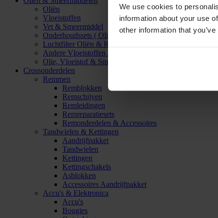
Oliën & Smeermiddelen
We use cookies to personalis
Oliën
Vloeistoffen
information about your use of
Vet & Smeermiddel
other information that you’ve
Onderhoudssets ( Olie & Filter)
Luchtfilter Oliën & Reinigers
Andere Vloeistoffen & Smeermiddelen
Olie, Vloeistof & Smeermiddel Accessoires
Crossonderdelen
Remmen
Remblokken
Remschijven
Remleidingen
Remreparatiesets
Remonderdelen & Accessoires
Tandwielen & Kettingen
Aandrijfpakket
Tandwielen
Kettingen
Kettingschakels
Asblokken
Accessoires Aandrijfpakket
Accu's & Elektronica
Accu's
Bougies