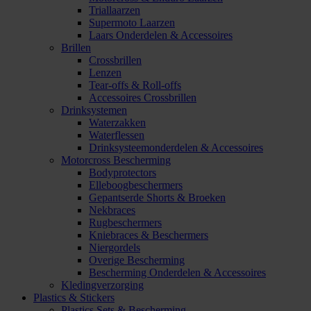
Triallaarzen
Supermoto Laarzen
Laars Onderdelen & Accessoires
Brillen
Crossbrillen
Lenzen
Tear-offs & Roll-offs
Accessoires Crossbrillen
Drinksystemen
Waterzakken
Waterflessen
Drinksysteemonderdelen & Accessoires
Motorcross Bescherming
Bodyprotectors
Elleboogbeschermers
Gepantserde Shorts & Broeken
Nekbraces
Rugbeschermers
Kniebraces & Beschermers
Niergordels
Overige Bescherming
Bescherming Onderdelen & Accessoires
Kledingverzorging
Plastics & Stickers
Plastics Sets & Bescherming