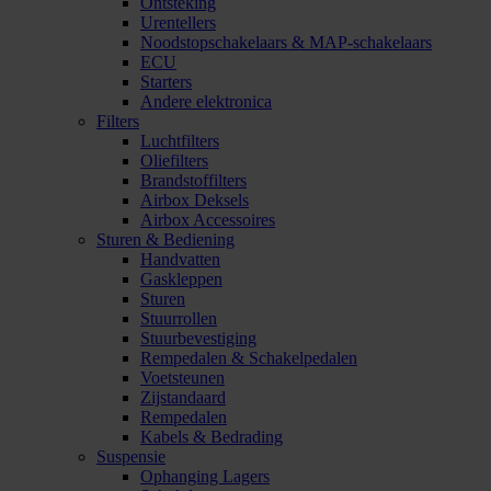
Ontsteking
Urentellers
Noodstopschakelaars & MAP-schakelaars
ECU
Starters
Andere elektronica
Filters
Luchtfilters
Oliefilters
Brandstoffilters
Airbox Deksels
Airbox Accessoires
Sturen & Bediening
Handvatten
Gaskleppen
Sturen
Stuurrollen
Stuurbevestiging
Rempedalen & Schakelpedalen
Voetsteunen
Zijstandaard
Rempedalen
Kabels & Bedrading
Suspensie
Ophanging Lagers