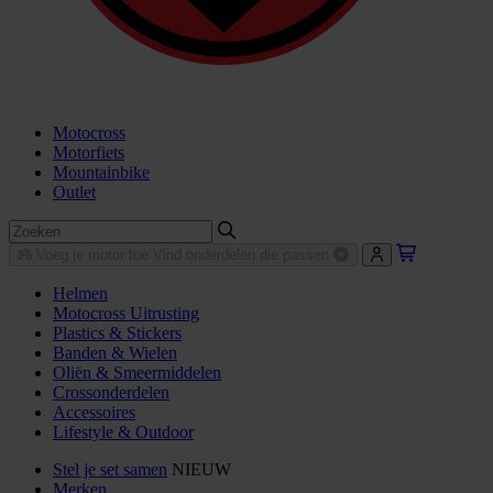
Motocross
Motorfiets
Mountainbike
Outlet
Voeg je motor toe
Vind onderdelen die passen
Helmen
Motocross Uitrusting
Plastics & Stickers
Banden & Wielen
Oliën & Smeermiddelen
Crossonderdelen
Accessoires
Lifestyle & Outdoor
Stel je set samen
NIEUW
Merken