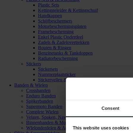
Plastic Sets
Kettinggeleider & Kettingschuif
Handkappen
Schijfbeschermers
Motorbeschermingsplaten
Framebescherming
Enkel Plastic Onderdeel
Zadels & Zadelovertrekken
Bouten & Ringen
Benzinetanks & Tankdoppen
Radiatorbescherming
Stickers
Stickersets
Nummerplaatsticker
Stickervellen & Stickers
Banden & Wielen
Crossbanden
Enduro Banden
Spijkerbanden
Supermoto Banden
Consent
Complete Wielen
Velgen, Spaken, Naven & Lagers
Binnenbanden & Mousses
This website uses cookies
WIelonderdelen & Accessoires