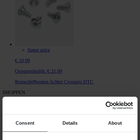
Super price
€ 10,99
Oorspronkelijk:
€ 21,99
Remschijfbouten Achter Crosspro DTC
SHOPPEN
Algemene Voorwaarden
Privacybeleid
Verzending & levering
Betaling
Consent
Details
About
Retourneren
Herroepingsrecht
Informatie over recycling