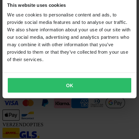
Claims & klachten
This website uses cookies
Bestelstatus
Conformiteitsverklaring
We use cookies to personalise content and ads, to
provide social media features and to analyse our traffic.
KLANTENSERVICE
We also share information about your use of our site with
Vragen & antwoorden
our social media, advertising and analytics partners who
Neem contact op met de klantenservice
may combine it with other information that you’ve
OVER ONS
provided to them or that they’ve collected from your use
of their services.
Over 24MX
Investor relations
Werken bij Pierce
VOLG ONS
OK
BETALINGSMOGELIJKHEDEN
VERZENDOPTIES