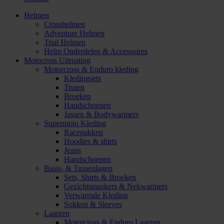
Helmen
Crosshelmen
Adventure Helmen
Trial Helmen
Helm Onderdelen & Accessoires
Motocross Uitrusting
Motorcross & Enduro kleding
Kledingsets
Truien
Broeken
Handschoenen
Jassen & Bodywarmers
Supermoto Kleding
Racepakken
Hoodies & shirts
Jeans
Handschoenen
Basis- & Tussenlagen
Sets, Shirts & Broeken
Gezichtsmaskers & Nekwarmers
Verwarmde Kleding
Sokken & Sleeves
Laarzen
Motorcross & Enduro Laarzen