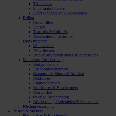
Triallaarzen
Supermoto Laarzen
Laars Onderdelen & Accessoires
Brillen
Crossbrillen
Lenzen
Tear-offs & Roll-offs
Accessoires Crossbrillen
Drinksystemen
Waterzakken
Waterflessen
Drinksysteemonderdelen & Accessoires
Motorcross Bescherming
Bodyprotectors
Elleboogbeschermers
Gepantserde Shorts & Broeken
Nekbraces
Rugbeschermers
Kniebraces & Beschermers
Niergordels
Overige Bescherming
Bescherming Onderdelen & Accessoires
Kledingverzorging
Plastics & Stickers
Plastics Sets & Bescherming