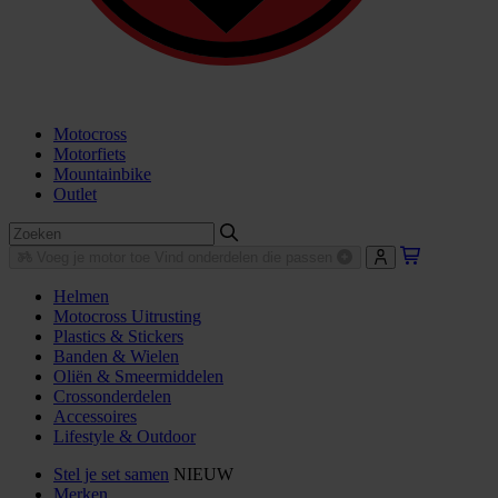
Motocross
Motorfiets
Mountainbike
Outlet
Voeg je motor toe
Vind onderdelen die passen
Helmen
Motocross Uitrusting
Plastics & Stickers
Banden & Wielen
Oliën & Smeermiddelen
Crossonderdelen
Accessoires
Lifestyle & Outdoor
Stel je set samen
NIEUW
Merken