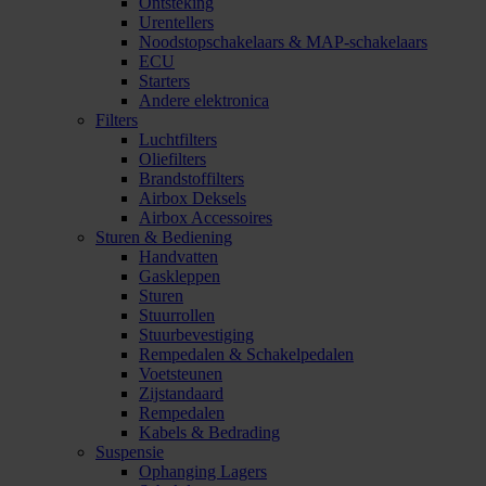
Ontsteking
Urentellers
Noodstopschakelaars & MAP-schakelaars
ECU
Starters
Andere elektronica
Filters
Luchtfilters
Oliefilters
Brandstoffilters
Airbox Deksels
Airbox Accessoires
Sturen & Bediening
Handvatten
Gaskleppen
Sturen
Stuurrollen
Stuurbevestiging
Rempedalen & Schakelpedalen
Voetsteunen
Zijstandaard
Rempedalen
Kabels & Bedrading
Suspensie
Ophanging Lagers