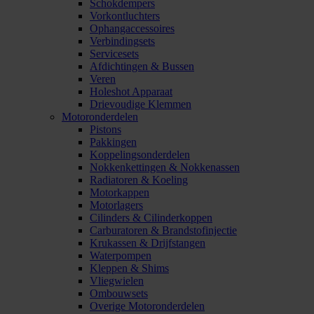
Schokdempers
Vorkontluchters
Ophangaccessoires
Verbindingsets
Servicesets
Afdichtingen & Bussen
Veren
Holeshot Apparaat
Drievoudige Klemmen
Motoronderdelen
Pistons
Pakkingen
Koppelingsonderdelen
Nokkenkettingen & Nokkenassen
Radiatoren & Koeling
Motorkappen
Motorlagers
Cilinders & Cilinderkoppen
Carburatoren & Brandstofinjectie
Krukassen & Drijfstangen
Waterpompen
Kleppen & Shims
Vliegwielen
Ombouwsets
Overige Motoronderdelen