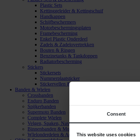
Plastic Sets
Kettinggeleider & Kettingschuif
Handkappen
Schijfbeschermers
Motorbeschermingsplaten
Framebescherming
Enkel Plastic Onderdeel
Zadels & Zadelovertrekken
Bouten & Ringen
Benzinetanks & Tankdoppen
Radiatorbescherming
Stickers
Stickersets
Nummerplaatsticker
Stickervellen & Stickers
Banden & Wielen
Crossbanden
Enduro Banden
Spijkerbanden
Supermoto Banden
Consent
Complete Wielen
Velgen, Spaken, Naven & Lagers
Binnenbanden & Mousses
This website uses cookies
WIelonderdelen & Accessoires