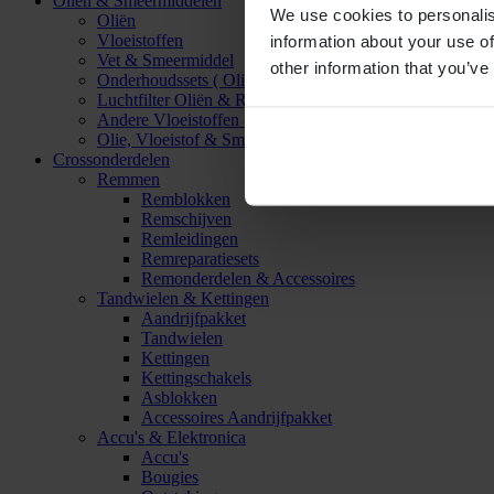
Oliën & Smeermiddelen
We use cookies to personalis
Oliën
Vloeistoffen
information about your use of
Vet & Smeermiddel
other information that you’ve
Onderhoudssets ( Olie & Filter)
Luchtfilter Oliën & Reinigers
Andere Vloeistoffen & Smeermiddelen
Olie, Vloeistof & Smeermiddel Accessoires
Crossonderdelen
Remmen
Remblokken
Remschijven
Remleidingen
Remreparatiesets
Remonderdelen & Accessoires
Tandwielen & Kettingen
Aandrijfpakket
Tandwielen
Kettingen
Kettingschakels
Asblokken
Accessoires Aandrijfpakket
Accu's & Elektronica
Accu's
Bougies