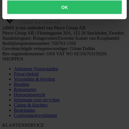
OK
24MX is een onderdeel van Pierce Group AB
Pierce Group AB | Fleminggatan 20A, 112 26 Stockholm, Zweden
Handelsregister: Bolagsverket/Zweedse Kamer van Koophandel
Bedrijfsregistratienummer: 556763-1592
Gevolmachtigde vertegenwoordiger: Göran Dahlin
Btw-registratienummer: OSS VAT NO SE556763159201
SHOPPEN
Algemene Voorwaarden
Privacybeleid
Verzending & levering
Betaling
Retourneren
Herroepingsrecht
Informatie over recycling
Claims & klachten
Bestelstatus
Conformiteitsverklaring
KLANTENSERVICE