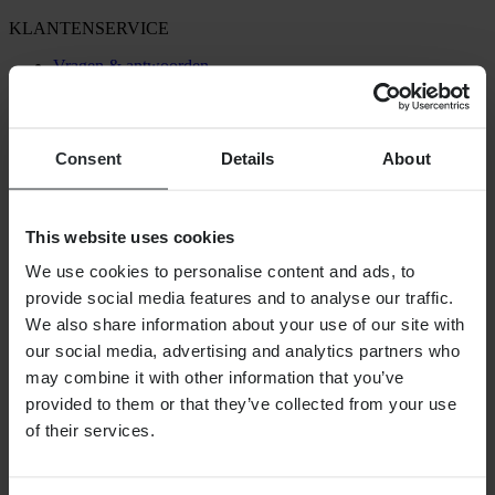
KLANTENSERVICE
Vragen & antwoorden
Neem contact op met de klantenservice
OVER ONS
Consent
Details
About
Over 24MX
Investor relations
Werken bij Pierce
This website uses cookies
VOLG ONS
We use cookies to personalise content and ads, to
BETALINGSMOGELIJKHEDEN
provide social media features and to analyse our traffic.
We also share information about your use of our site with
our social media, advertising and analytics partners who
may combine it with other information that you’ve
VERZENDOPTIES
provided to them or that they’ve collected from your use
of their services.