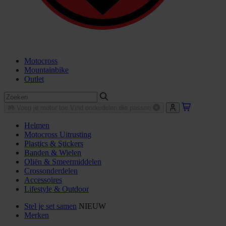
Motocross
Mountainbike
Outlet
Voeg je motor toe
Vind onderdelen die passen
Helmen
Motocross Uitrusting
Plastics & Stickers
Banden & Wielen
Oliën & Smeermiddelen
Crossonderdelen
Accessoires
Lifestyle & Outdoor
Stel je set samen
NIEUW
Merken