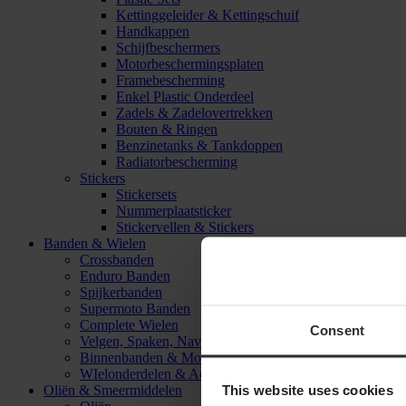
Kettinggeleider & Kettingschuif
Handkappen
Schijfbeschermers
Motorbeschermingsplaten
Framebescherming
Enkel Plastic Onderdeel
Zadels & Zadelovertrekken
Bouten & Ringen
Benzinetanks & Tankdoppen
Radiatorbescherming
Stickers
Stickersets
Nummerplaatsticker
Stickervellen & Stickers
Banden & Wielen
Crossbanden
Enduro Banden
Spijkerbanden
Supermoto Banden
Complete Wielen
Consent
Velgen, Spaken, Naven & Lagers
Binnenbanden & Mousses
WIelonderdelen & Accessoires
This website uses cookies
Oliën & Smeermiddelen