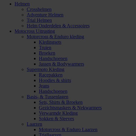
Helmen
Crosshelmen
Adventure Helmen
Trial Helmen
Helm Onderdelen & Accessoires
Motocross Uitrusting
Motorcross & Enduro kleding
Kledingsets
Truien
Broeken
Handschoenen
Jassen & Bodywarmers
Supermoto Kleding
Racepakken
Hoodies & shirts
Jeans
Handschoenen
Basis- & Tussenlagen
Sets, Shirts & Broeken
Gezichtsmaskers & Nekwarmers
Verwarmde Kleding
Sokken & Sleeves
Laarzen
Motorcross & Enduro Laarzen
Triallaarzen