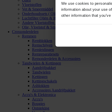
Oliën
We use cookies to personalis
Vloeistoffen
Vet & Smeermiddel
information about your use of
Onderhoudssets ( Olie & Filter)
other information that you’ve
Luchtfilter Oliën & Reinigers
Andere Vloeistoffen & Smeermiddelen
Olie, Vloeistof & Smeermiddel Accessoires
Crossonderdelen
Remmen
Remblokken
Remschijven
Remleidingen
Remreparatiesets
Remonderdelen & Accessoires
Tandwielen & Kettingen
Aandrijfpakket
Tandwielen
Kettingen
Kettingschakels
Asblokken
Accessoires Aandrijfpakket
Accu's & Elektronica
Accu's
Bougies
Ontsteking