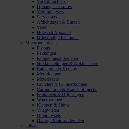
Vorkontluchters
Ophangaccessoires
Verbindingsets
Servicesets
Afdichtingen & Bussen
Veren
Holeshot Apparaat
Drievoudige Klemmen
Motoronderdelen
Pistons
Pakkingen
Koppelingsonderdelen
Nokkenkettingen & Nokkenassen
Radiatoren & Koeling
Motorkappen
Motorlagers
Cilinders & Cilinderkoppen
Carburatoren & Brandstofinjectie
Krukassen & Drijfstangen
Waterpompen
Kleppen & Shims
Vliegwielen
Ombouwsets
Overige Motoronderdelen
Uitlaat