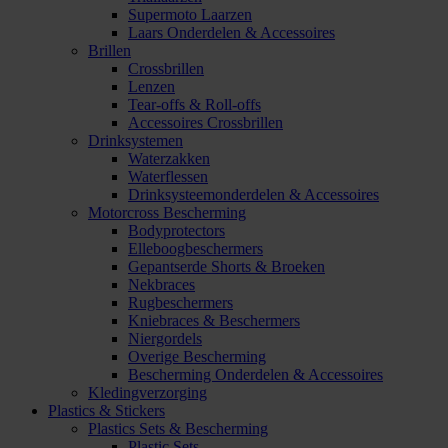
Supermoto Laarzen
Laars Onderdelen & Accessoires
Brillen
Crossbrillen
Lenzen
Tear-offs & Roll-offs
Accessoires Crossbrillen
Drinksystemen
Waterzakken
Waterflessen
Drinksysteemonderdelen & Accessoires
Motorcross Bescherming
Bodyprotectors
Elleboogbeschermers
Gepantserde Shorts & Broeken
Nekbraces
Rugbeschermers
Kniebraces & Beschermers
Niergordels
Overige Bescherming
Bescherming Onderdelen & Accessoires
Kledingverzorging
Plastics & Stickers
Plastics Sets & Bescherming
Plastic Sets