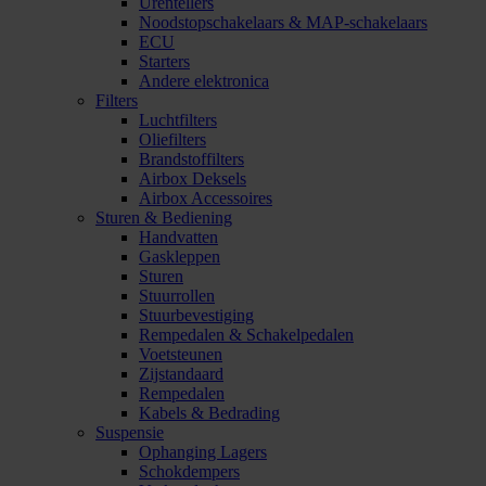
Urentellers
Noodstopschakelaars & MAP-schakelaars
ECU
Starters
Andere elektronica
Filters
Luchtfilters
Oliefilters
Brandstoffilters
Airbox Deksels
Airbox Accessoires
Sturen & Bediening
Handvatten
Gaskleppen
Sturen
Stuurrollen
Stuurbevestiging
Rempedalen & Schakelpedalen
Voetsteunen
Zijstandaard
Rempedalen
Kabels & Bedrading
Suspensie
Ophanging Lagers
Schokdempers