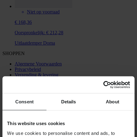
Niet op voorraad
€ 168,36
Oorspronkelijk:
€ 212,28
Uitlaatdemper Doma
SHOPPEN
Algemene Voorwaarden
Privacybeleid
Verzending & levering
Betaling
Retourneren
Herroepingsrecht
Informatie over recycling
Consent
Details
About
Claims & klachten
Bestelstatus
Conformiteitsverklaring
This website uses cookies
KLANTENSERVICE
We use cookies to personalise content and ads, to
Vragen & antwoorden