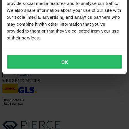
Neem contact op met de klantenservice
provide social media features and to analyse our traffic.
We also share information about your use of our site with
OVER ONS
our social media, advertising and analytics partners who
Over 24MX
may combine it with other information that you’ve
Investor relations
provided to them or that they’ve collected from your use
Werken bij Pierce
of their services.
VOLG ONS
BETALINGSMOGELIJKHEDEN
OK
VERZENDOPTIES