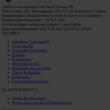
24MX is een onderdeel van Pierce Group AB
Pierce Group AB | Fleminggatan 20A, 112 26 Stockholm, Zweden
Handelsregister: Bolagsverket/Zweedse Kamer van Koophandel
Bedrijfsregistratienummer: 556763-1592
Gevolmachtigde vertegenwoordiger: Göran Dahlin
Btw-registratienummer: OSS VAT NO SE556763159201
SHOPPEN
Algemene Voorwaarden
Privacybeleid
Verzending & levering
Betaling
Retourneren
Herroepingsrecht
Informatie over recycling
Claims & klachten
Bestelstatus
Conformiteitsverklaring
KLANTENSERVICE
Vragen & antwoorden
Neem contact op met de klantenservice