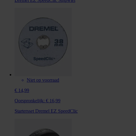
Dremel EZ SpeedClic Slijpwiel
Niet op voorraad
€ 14,99
Oorspronkelijk:
€ 16,99
Startersset Dremel EZ SpeedClic