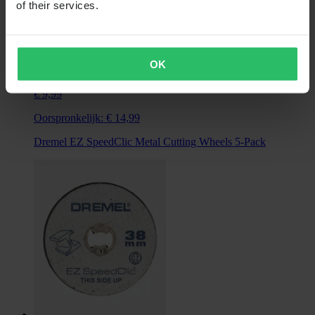
of their services.
OK
Niet op voorraad
€ 9,99
Oorspronkelijk:
€ 14,99
Dremel EZ SpeedClic Metal Cutting Wheels 5-Pack