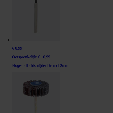
€ 8,99
Oorspronkelijk:
€ 10,99
Hogesnelheidssnijder Dremel 2mm