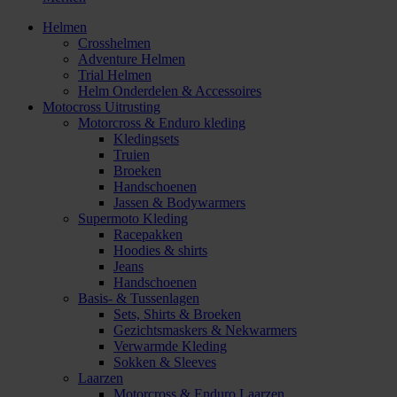
Helmen
Crosshelmen
Adventure Helmen
Trial Helmen
Helm Onderdelen & Accessoires
Motocross Uitrusting
Motorcross & Enduro kleding
Kledingsets
Truien
Broeken
Handschoenen
Jassen & Bodywarmers
Supermoto Kleding
Racepakken
Hoodies & shirts
Jeans
Handschoenen
Basis- & Tussenlagen
Sets, Shirts & Broeken
Gezichtsmaskers & Nekwarmers
Verwarmde Kleding
Sokken & Sleeves
Laarzen
Motorcross & Enduro Laarzen