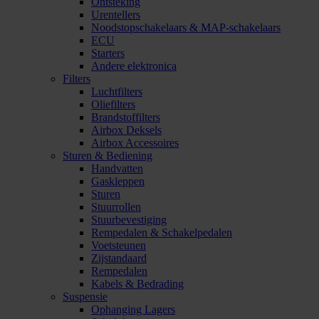
Ontsteking
Urentellers
Noodstopschakelaars & MAP-schakelaars
ECU
Starters
Andere elektronica
Filters
Luchtfilters
Oliefilters
Brandstoffilters
Airbox Deksels
Airbox Accessoires
Sturen & Bediening
Handvatten
Gaskleppen
Sturen
Stuurrollen
Stuurbevestiging
Rempedalen & Schakelpedalen
Voetsteunen
Zijstandaard
Rempedalen
Kabels & Bedrading
Suspensie
Ophanging Lagers