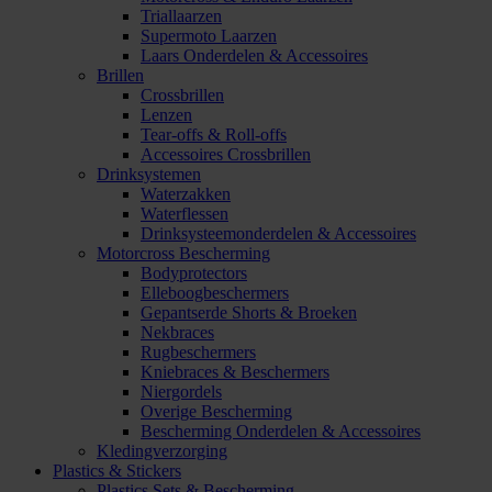
Triallaarzen
Supermoto Laarzen
Laars Onderdelen & Accessoires
Brillen
Crossbrillen
Lenzen
Tear-offs & Roll-offs
Accessoires Crossbrillen
Drinksystemen
Waterzakken
Waterflessen
Drinksysteemonderdelen & Accessoires
Motorcross Bescherming
Bodyprotectors
Elleboogbeschermers
Gepantserde Shorts & Broeken
Nekbraces
Rugbeschermers
Kniebraces & Beschermers
Niergordels
Overige Bescherming
Bescherming Onderdelen & Accessoires
Kledingverzorging
Plastics & Stickers
Plastics Sets & Bescherming