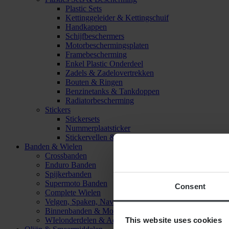
Plastic Sets
Kettinggeleider & Kettingschuif
Handkappen
Schijfbeschermers
Motorbeschermingsplaten
Framebescherming
Enkel Plastic Onderdeel
Zadels & Zadelovertrekken
Bouten & Ringen
Benzinetanks & Tankdoppen
Radiatorbescherming
Stickers
Stickersets
Nummerplaatsticker
Stickervellen & Stickers
Banden & Wielen
Crossbanden
Enduro Banden
Spijkerbanden
Supermoto Banden
Consent
Complete Wielen
Velgen, Spaken, Naven & Lagers
Binnenbanden & Mousses
This website uses cookies
WIelonderdelen & Accessoires