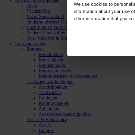
Oliën & Smeermiddelen
We use cookies to personalis
Oliën
Vloeistoffen
information about your use of
Vet & Smeermiddel
other information that you’ve
Onderhoudssets ( Olie & Filter)
Luchtfilter Oliën & Reinigers
Andere Vloeistoffen & Smeermiddelen
Olie, Vloeistof & Smeermiddel Accessoires
Crossonderdelen
Remmen
Remblokken
Remschijven
Remleidingen
Remreparatiesets
Remonderdelen & Accessoires
Tandwielen & Kettingen
Aandrijfpakket
Tandwielen
Kettingen
Kettingschakels
Asblokken
Accessoires Aandrijfpakket
Accu's & Elektronica
Accu's
Bougies