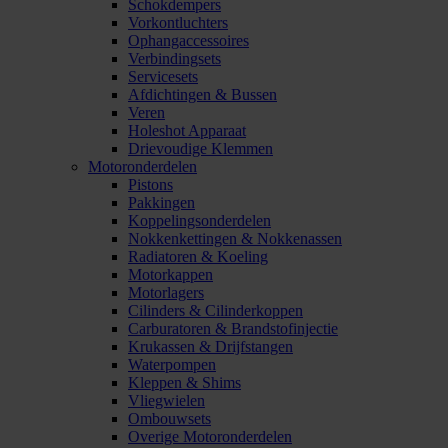
Schokdempers
Vorkontluchters
Ophangaccessoires
Verbindingsets
Servicesets
Afdichtingen & Bussen
Veren
Holeshot Apparaat
Drievoudige Klemmen
Motoronderdelen
Pistons
Pakkingen
Koppelingsonderdelen
Nokkenkettingen & Nokkenassen
Radiatoren & Koeling
Motorkappen
Motorlagers
Cilinders & Cilinderkoppen
Carburatoren & Brandstofinjectie
Krukassen & Drijfstangen
Waterpompen
Kleppen & Shims
Vliegwielen
Ombouwsets
Overige Motoronderdelen