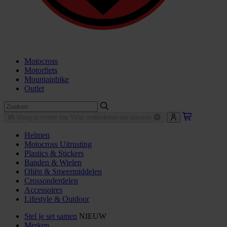
Motocross
Motorfiets
Mountainbike
Outlet
Voeg je motor toe
Vind onderdelen die passen
Helmen
Motocross Uitrusting
Plastics & Stickers
Banden & Wielen
Oliën & Smeermiddelen
Crossonderdelen
Accessoires
Lifestyle & Outdoor
Stel je set samen
NIEUW
Merken