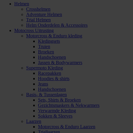
Helmen
Crosshelmen
Adventure Helmen
Trial Helmen
Helm Onderdelen & Accessoires
Motocross Uitrusting
Motorcross & Enduro kleding
Kledingsets
Truien
Broeken
Handschoenen
Jassen & Bodywarmers
Supermoto Kleding
Racepakken
Hoodies & shirts
Jeans
Handschoenen
Basis- & Tussenlagen
Sets, Shirts & Broeken
Gezichtsmaskers & Nekwarmers
Verwarmde Kleding
Sokken & Sleeves
Laarzen
Motorcross & Enduro Laarzen
Triallaarzen