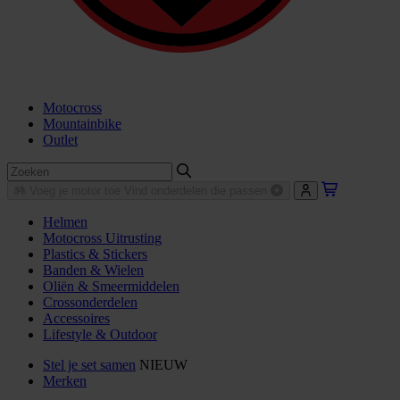
Motocross
Mountainbike
Outlet
Voeg je motor toe
Vind onderdelen die passen
Helmen
Motocross Uitrusting
Plastics & Stickers
Banden & Wielen
Oliën & Smeermiddelen
Crossonderdelen
Accessoires
Lifestyle & Outdoor
Stel je set samen
NIEUW
Merken