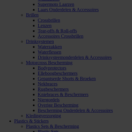
Supermoto Laarzen
Laars Onderdelen & Accessoires
Brillen
Crossbrillen
Lenzen
Tear-offs & Roll-offs
Accessoires Crossbrillen
Drinksystemen
Waterzakken
Waterflessen
Drinksysteemonderdelen & Accessoires
Motorcross Bescherming
Bodyprotectors
Elleboogbeschermers
Gepantserde Shorts & Broeken
Nekbraces
Rugbeschermers
Kniebraces & Beschermers
Niergordels
Overige Bescherming
Bescherming Onderdelen & Accessoires
Kledingverzorging
Plastics & Stickers
Plastics Sets & Bescherming
Plastic Sets