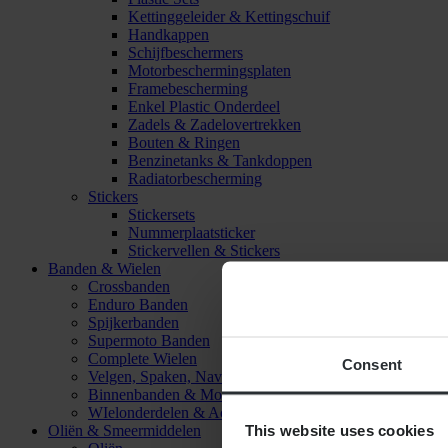
Kettinggeleider & Kettingschuif
Handkappen
Schijfbeschermers
Motorbeschermingsplaten
Framebescherming
Enkel Plastic Onderdeel
Zadels & Zadelovertrekken
Bouten & Ringen
Benzinetanks & Tankdoppen
Radiatorbescherming
Stickers
Stickersets
Nummerplaatsticker
Stickervellen & Stickers
Banden & Wielen
Crossbanden
Enduro Banden
Spijkerbanden
Supermoto Banden
Complete Wielen
Consent
Velgen, Spaken, Naven & Lagers
Binnenbanden & Mousses
WIelonderdelen & Accessoires
This website uses cookies
Oliën & Smeermiddelen