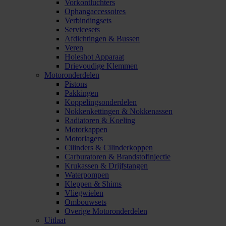
Vorkontluchters
Ophangaccessoires
Verbindingsets
Servicesets
Afdichtingen & Bussen
Veren
Holeshot Apparaat
Drievoudige Klemmen
Motoronderdelen
Pistons
Pakkingen
Koppelingsonderdelen
Nokkenkettingen & Nokkenassen
Radiatoren & Koeling
Motorkappen
Motorlagers
Cilinders & Cilinderkoppen
Carburatoren & Brandstofinjectie
Krukassen & Drijfstangen
Waterpompen
Kleppen & Shims
Vliegwielen
Ombouwsets
Overige Motoronderdelen
Uitlaat