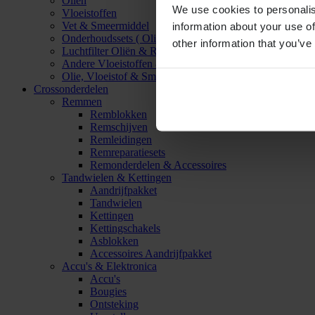
Oliën
We use cookies to personalis
Vloeistoffen
Vet & Smeermiddel
information about your use of
Onderhoudssets ( Olie & Filter)
other information that you’ve
Luchtfilter Oliën & Reinigers
Andere Vloeistoffen & Smeermiddelen
Olie, Vloeistof & Smeermiddel Accessoires
Crossonderdelen
Remmen
Remblokken
Remschijven
Remleidingen
Remreparatiesets
Remonderdelen & Accessoires
Tandwielen & Kettingen
Aandrijfpakket
Tandwielen
Kettingen
Kettingschakels
Asblokken
Accessoires Aandrijfpakket
Accu's & Elektronica
Accu's
Bougies
Ontsteking