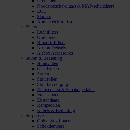
Urentellers
Noodstopschakelaars & MAP-schakelaars
ECU
Starters
Andere elektronica
Filters
Luchtfilters
Oliefilters
Brandstoffilters
Airbox Deksels
Airbox Accessoires
Sturen & Bediening
Handvatten
Gaskleppen
Sturen
Stuurrollen
Stuurbevestiging
Rempedalen & Schakelpedalen
Voetsteunen
Zijstandaard
Rempedalen
Kabels & Bedrading
Suspensie
Ophanging Lagers
Schokdempers