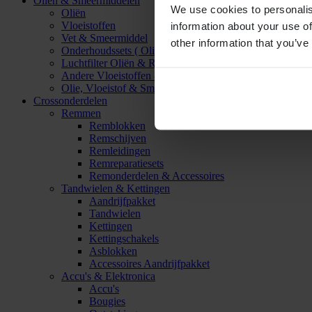
Oliën & Smeermiddelen
We use cookies to personalis
Oliën
Vloeistoffen
information about your use of
Vet & Smeermiddel
other information that you’ve
Onderhoudssets ( Olie & Filter)
Luchtfilter Oliën & Reinigers
Andere Vloeistoffen & Smeermiddelen
Olie, Vloeistof & Smeermiddel Accessoires
Crossonderdelen
Remmen
Remblokken
Remschijven
Remleidingen
Remreparatiesets
Remonderdelen & Accessoires
Tandwielen & Kettingen
Aandrijfpakket
Tandwielen
Kettingen
Kettingschakels
Asblokken
Accessoires Aandrijfpakket
Accu's & Elektronica
Accu's
Bougies