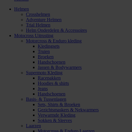
Helmen
Crosshelmen
Adventure Helmen
Trial Helmen
Helm Onderdelen & Accessoires
Motocross Uitrusting
Motorcross & Enduro kleding
Kledingsets
Truien
Broeken
Handschoenen
Jassen & Bodywarmers
Supermoto Kleding
Racepakken
Hoodies & shirts
Jeans
Handschoenen
Basis- & Tussenlagen
Sets, Shirts & Broeken
Gezichtsmaskers & Nekwarmers
Verwarmde Kleding
Sokken & Sleeves
Laarzen
Motorcross & Enduro Laarzen