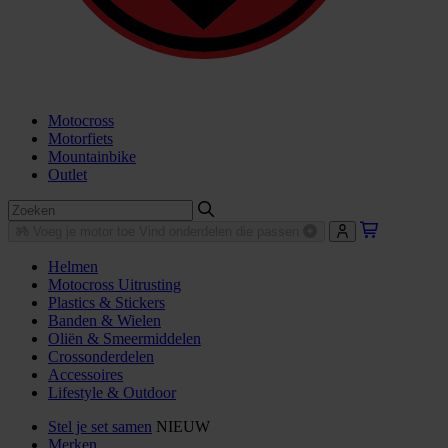
Motocross
Motorfiets
Mountainbike
Outlet
Voeg je motor toe
Vind onderdelen die passen
Helmen
Motocross Uitrusting
Plastics & Stickers
Banden & Wielen
Oliën & Smeermiddelen
Crossonderdelen
Accessoires
Lifestyle & Outdoor
Stel je set samen
NIEUW
Merken