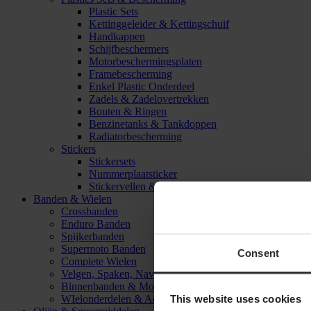
Plastic Sets
Kettinggeleider & Kettingschuif
Handkappen
Schijfbeschermers
Motorbeschermingsplaten
Framebescherming
Enkel Plastic Onderdeel
Zadels & Zadelovertrekken
Bouten & Ringen
Benzinetanks & Tankdoppen
Radiatorbescherming
Stickers
Stickersets
Nummerplaatsticker
Stickervellen & Stickers
Banden & Wielen
Crossbanden
Enduro Banden
Spijkerbanden
Supermoto Banden
Consent
Complete Wielen
Velgen, Spaken, Naven & Lagers
Binnenbanden & Mousses
This website uses cookies
WIelonderdelen & Accessoires