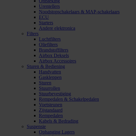
Ontsteking
Urentellers
Noodstopschakelaars & MAP-schakelaars
ECU
Starters
Andere elektronica
Filters
Luchtfilters
Oliefilters
Brandstoffilters
Airbox Deksels
Airbox Accessoires
Sturen & Bediening
Handvatten
Gaskleppen
Sturen
Stuurrollen
Stuurbevestiging
Rempedalen & Schakelpedalen
Voetsteunen
Zijstandaard
Rempedalen
Kabels & Bedrading
Suspensie
Ophanging Lagers