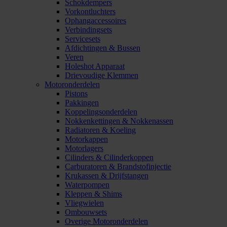
Schokdempers
Vorkontluchters
Ophangaccessoires
Verbindingsets
Servicesets
Afdichtingen & Bussen
Veren
Holeshot Apparaat
Drievoudige Klemmen
Motoronderdelen
Pistons
Pakkingen
Koppelingsonderdelen
Nokkenkettingen & Nokkenassen
Radiatoren & Koeling
Motorkappen
Motorlagers
Cilinders & Cilinderkoppen
Carburatoren & Brandstofinjectie
Krukassen & Drijfstangen
Waterpompen
Kleppen & Shims
Vliegwielen
Ombouwsets
Overige Motoronderdelen