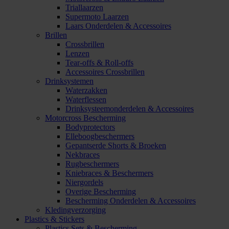
Triallaarzen
Supermoto Laarzen
Laars Onderdelen & Accessoires
Brillen
Crossbrillen
Lenzen
Tear-offs & Roll-offs
Accessoires Crossbrillen
Drinksystemen
Waterzakken
Waterflessen
Drinksysteemonderdelen & Accessoires
Motorcross Bescherming
Bodyprotectors
Elleboogbeschermers
Gepantserde Shorts & Broeken
Nekbraces
Rugbeschermers
Kniebraces & Beschermers
Niergordels
Overige Bescherming
Bescherming Onderdelen & Accessoires
Kledingverzorging
Plastics & Stickers
Plastics Sets & Bescherming